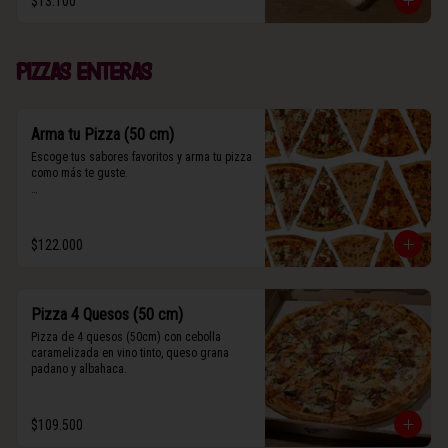
$13.100
(Contiene rastros de frutos secos y maní).
Pizzas enteras
Arma tu Pizza (50 cm)
Escoge tus sabores favoritos y arma tu pizza 
como más te guste.

Algunos slices contienen rastros de frutos 
secos y maní.
$122.000
Pizza 4 Quesos (50 cm)
Pizza de 4 quesos (50cm) con cebolla 
caramelizada en vino tinto, queso grana 
padano y albahaca.
$109.500