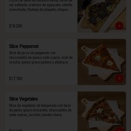
Pizza con base de tomatillo verde, carne de 
res salteada, cremoso de aguacate, cebolla 
acevichada, Chutney de jalapeño, totopos 
morados, Tajín, y limón.
$18.200
Slice Pepperoni
Slice de pizza de pepperoni con 
stracciatella de queso siete cueros, miel de 
siracha, queso grana padano y albahaca 
fresca.
$17.700
Slice Vegetales
Slice de vegetales de temporada con base 
de pesto, queso mozarella, stracciatella de 
siete cueros, zucchini, tomate cherry 
horneado, camote asado, cebolla horneada, 
terminada con grana padano y albahaca 
fresca.
