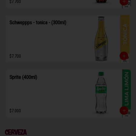
$7.700
Schweppps - tonica - (300ml)
$7.700
Sprite (400ml)
$7.000
Cerveza