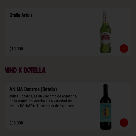
Stella Artois
$13.000
Vino x botella
ANIMA Bonarda (Botella)
Ánima Bonarda, es un vino tinto de Argentina, 
de la región de Mendoza. La variedad de 
uva es BONARDA. Tiene notas de frambuesa 
y violetas (flores). Es frutal y de cuerpo 
medio-ligero, solo el 10% del vino tiene paso 
por barrica por 3 meses.
$95.000