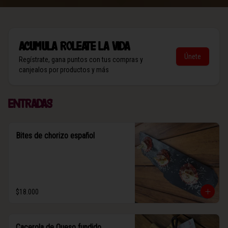
Acumula
Roleate la vida
Únete
Regístrate, gana puntos con tus compras y
canjealos por productos y más
Entradas
Bites de chorizo español
$18.000
Cacerola de Queso fundido