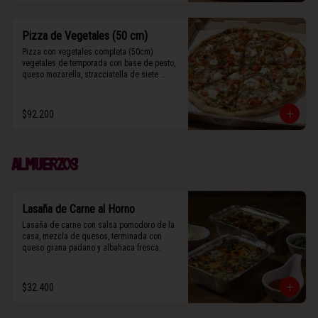
Pizza de Vegetales (50 cm)
Pizza con vegetales completa (50cm) 
vegetales de temporada con base de pesto, 
queso mozarella, stracciatella de siete 
cueros, zucchini, tomates cherry horneados, 
camote asado, cebolla horneada, grana 
padano y albahaca fresca.

$92.200
(Contiene rastros de frutos secos y maní).
Almuerzos
Lasaña de Carne al Horno
Lasaña de carne con salsa pomodoro de la 
casa, mezcla de quesos, terminada con 
queso grana padano y albahaca fresca.
$32.400