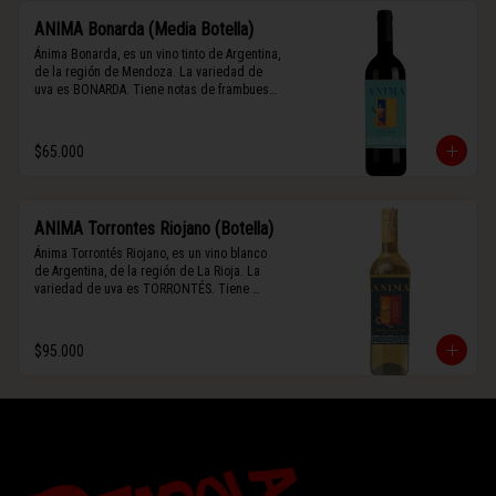
ANIMA Bonarda (Media Botella)
Ánima Bonarda, es un vino tinto de Argentina, 
de la región de Mendoza. La variedad de 
uva es BONARDA. Tiene notas de frambuesa 
y violetas (flores). Es frutal y de cuerpo 
medio-ligero, solo el 10% del vino tiene paso 
por barrica por 3 meses.
$65.000
ANIMA Torrontes Riojano (Botella)
Ánima Torrontés Riojano, es un vino blanco 
de Argentina, de la región de La Rioja. La 
variedad de uva es TORRONTÉS. Tiene 
notas de durazno, flores y un toque cítrico. 
Es fresco, aromático y de cuerpo ligero.
$95.000