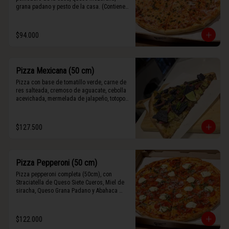
grana padano y pesto de la casa. (Contiene 
rastros de frutos secos y maní).
$94.000
Pizza Mexicana (50 cm)
Pizza con base de tomatillo verde, carne de 
res salteada, cremoso de aguacate, cebolla 
acevichada, mermelada de jalapeño, totopos 
morados, Tajín, y limón.
$127.500
Pizza Pepperoni (50 cm)
Pizza pepperoni completa (50cm), con 
Straciatella de Queso Siete Cueros, Miel de 
siracha, Queso Grana Padano y Abahaca 
fresca.
$122.000