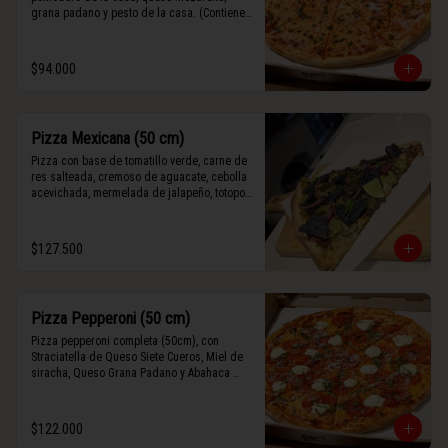
grana padano y pesto de la casa. (Contiene 
rastros de frutos secos y maní).
$94.000
Pizza Mexicana (50 cm)
Pizza con base de tomatillo verde, carne de 
res salteada, cremoso de aguacate, cebolla 
acevichada, mermelada de jalapeño, totopos 
morados, Tajín, y limón.
$127.500
Pizza Pepperoni (50 cm)
Pizza pepperoni completa (50cm), con 
Straciatella de Queso Siete Cueros, Miel de 
siracha, Queso Grana Padano y Abahaca 
fresca.
$122.000