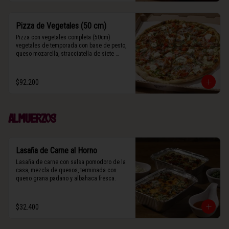
Pizza de Vegetales (50 cm)
Pizza con vegetales completa (50cm) 
vegetales de temporada con base de pesto, 
queso mozarella, stracciatella de siete 
cueros, zucchini, tomates cherry horneados, 
camote asado, cebolla horneada, grana 
padano y albahaca fresca.

$92.200
(Contiene rastros de frutos secos y maní).
Almuerzos
Lasaña de Carne al Horno
Lasaña de carne con salsa pomodoro de la 
casa, mezcla de quesos, terminada con 
queso grana padano y albahaca fresca.
$32.400