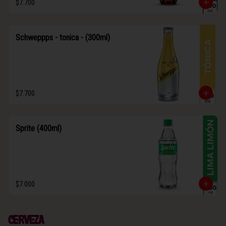
$7.700
Schweppps - tonica - (300ml)
$7.700
Sprite (400ml)
$7.000
Cerveza