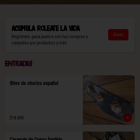
Acumula
Roleate la vida
Únete
Regístrate, gana puntos con tus compras y
canjealos por productos y más
Entradas
Bites de chorizo español
$18.000
Cacerola de Queso fundido