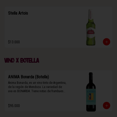
Stella Artois
$13.000
Vino x botella
ANIMA Bonarda (Botella)
Ánima Bonarda, es un vino tinto de Argentina, 
de la región de Mendoza. La variedad de 
uva es BONARDA. Tiene notas de frambuesa 
y violetas (flores). Es frutal y de cuerpo 
medio-ligero, solo el 10% del vino tiene paso 
por barrica por 3 meses.
$95.000