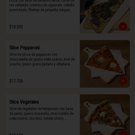
Pizza con base de tomatillo verde, carne de 
res salteada, cremoso de aguacate, cebolla 
acevichada, Chutney de jalapeño, totopos 
morados, Tajín, y limón.
$18.200
Slice Pepperoni
Slice de pizza de pepperoni con 
stracciatella de queso siete cueros, miel de 
siracha, queso grana padano y albahaca 
fresca.
$17.700
Slice Vegetales
Slice de vegetales de temporada con base 
de pesto, queso mozarella, stracciatella de 
siete cueros, zucchini, tomate cherry 
horneado, camote asado, cebolla horneada, 
terminada con grana padano y albahaca 
fresca.
