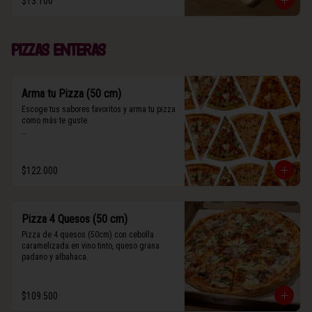
$13.100
(Contiene rastros de frutos secos y maní).
Pizzas enteras
Arma tu Pizza (50 cm)
Escoge tus sabores favoritos y arma tu pizza 
como más te guste.

Algunos slices contienen rastros de frutos 
secos y maní.
$122.000
Pizza 4 Quesos (50 cm)
Pizza de 4 quesos (50cm) con cebolla 
caramelizada en vino tinto, queso grana 
padano y albahaca.
$109.500