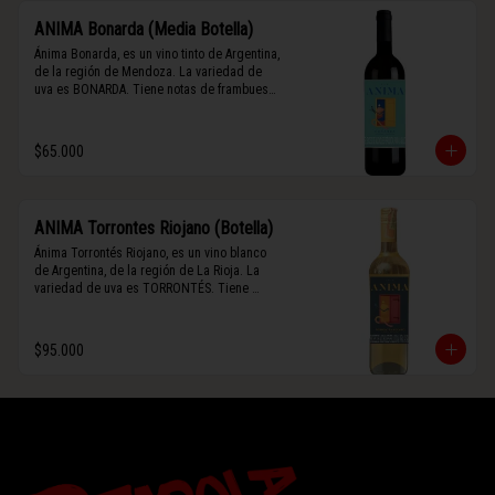
ANIMA Bonarda (Media Botella)
Ánima Bonarda, es un vino tinto de Argentina, 
de la región de Mendoza. La variedad de 
uva es BONARDA. Tiene notas de frambuesa 
y violetas (flores). Es frutal y de cuerpo 
medio-ligero, solo el 10% del vino tiene paso 
por barrica por 3 meses.
$65.000
ANIMA Torrontes Riojano (Botella)
Ánima Torrontés Riojano, es un vino blanco 
de Argentina, de la región de La Rioja. La 
variedad de uva es TORRONTÉS. Tiene 
notas de durazno, flores y un toque cítrico. 
Es fresco, aromático y de cuerpo ligero.
$95.000