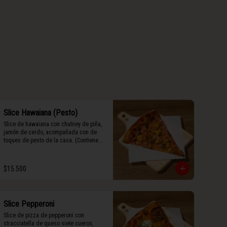
Slice Hawaiana (Pesto)
Slice de hawaiana con chutney de piña, 
jamón de cerdo, acompañada con de 
toques de pesto de la casa. (Contiene 
rastros de frutos secos y maní).
$15.500
Slice Pepperoni
Slice de pizza de pepperoni con 
stracciatella de queso siete cueros, 