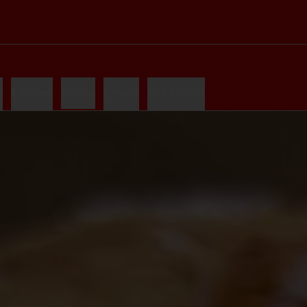
s
Adiciones
Bebidas
Cerveza
Vino x botella