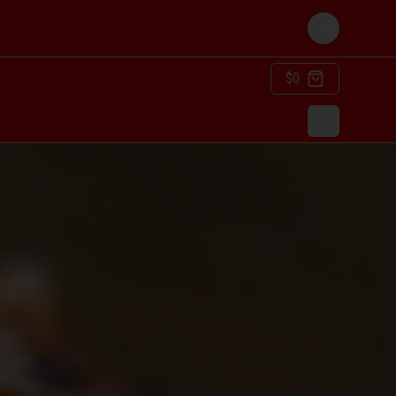
Login
$0