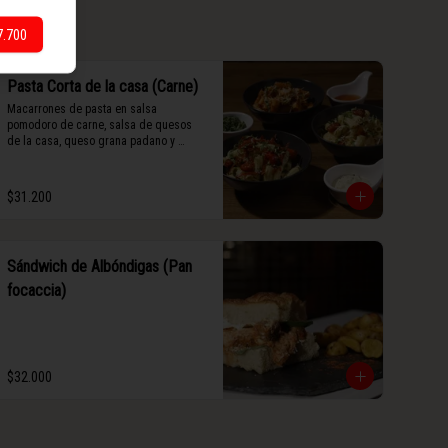
7.700
Pasta Corta de la casa (Carne)
Macarrones de pasta en salsa 
pomodoro de carne, salsa de quesos 
de la casa, queso grana padano y 
albahaca fresca.
$31.200
Sándwich de Albóndigas (Pan
focaccia)
$32.000