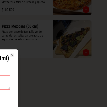
Mozzarella, Miel de Siracha y Queso 
Grana Padano Rayado.
$109.500
Pizza Mexicana (50 cm)
Pizza con base de tomatillo verde, 
carne de res salteada, cremoso de 
aguacate, cebolla acevichada, 
mermelada de jalapeño, totopos 
morados, Tajín, y limón.
$127.500
0ml)
Close