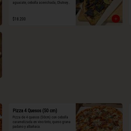
aguacate, cebolla acevichada, Chutney 
de jalapeño, totopos morados, Tajín, y 
limón.
$18.200
Pizza 4 Quesos (50 cm)
Pizza de 4 quesos (50cm) con cebolla 
caramelizada en vino tinto, queso grana 
padano y albahaca.