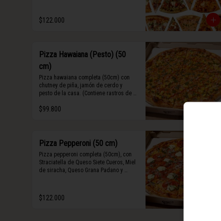
Algunos slices contienen rastros de 
frutos secos y maní.
$122.000
Pizza Hawaiana (Pesto) (50
cm)
Pizza hawaiana completa (50cm) con 
chutney de piña, jamón de cerdo y 
pesto de la casa. (Contiene rastros de 
frutos secos y maní).
$99.800
Pizza Pepperoni (50 cm)
Pizza pepperoni completa (50cm), con 
Straciatella de Queso Siete Cueros, Miel 
de siracha, Queso Grana Padano y 
Abahaca fresca.
$122.000