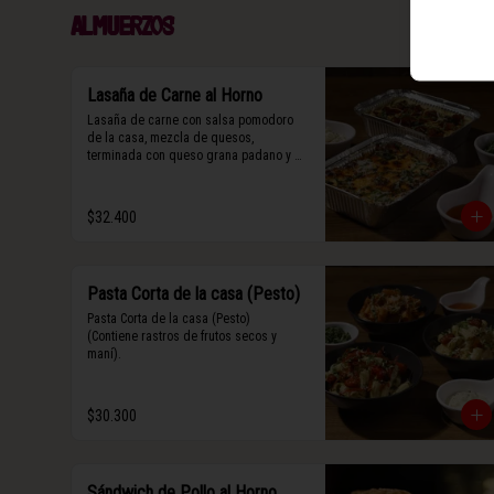
Almuerzos
Lasaña de Carne al Horno
Lasaña de carne con salsa pomodoro 
de la casa, mezcla de quesos, 
terminada con queso grana padano y 
albahaca fresca.
$32.400
Pasta Corta de la casa (Pesto)
Pasta Corta de la casa (Pesto)

(Contiene rastros de frutos secos y 
maní).
$30.300
Sándwich de Pollo al Horno