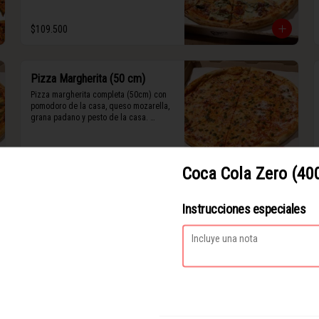
$109.500
Pizza Margherita (50 cm)
Pizza margherita completa (50cm) con 
pomodoro de la casa, queso mozarella, 
grana padano y pesto de la casa. 
(Contiene rastros de frutos secos y 
maní).
$94.000
Coca Cola Zero (40
Pizza de Vegetales (50 cm)
Instrucciones especiales
Pizza con vegetales completa (50cm) 
vegetales de temporada con base de 
pesto, queso mozarella, stracciatella de 
siete cueros, zucchini, tomates cherry 
horneados, camote asado, cebolla 
horneada, grana padano y albahaca 
$92.200
fresca.

(Contiene rastros de frutos secos y 