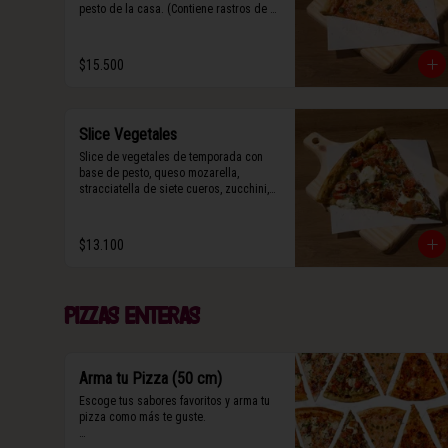
pesto de la casa. (Contiene rastros de 
frutos secos y maní).
$15.500
Slice Vegetales
Slice de vegetales de temporada con 
base de pesto, queso mozarella, 
stracciatella de siete cueros, zucchini, 
tomate cherry horneado, camote asado, 
cebolla horneada, terminada con grana 
padano y albahaca fresca.

$13.100
(Contiene rastros de frutos secos y 
maní).
Pizzas enteras
Arma tu Pizza (50 cm)
Escoge tus sabores favoritos y arma tu 
pizza como más te guste.
