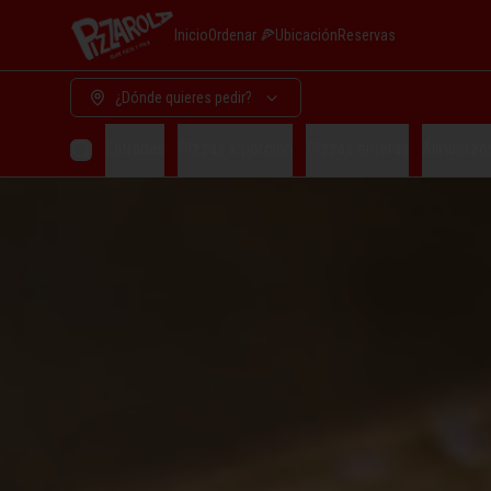
Inicio
Ordenar 🍕
Ubicación
Reservas
¿Dónde quieres pedir?
Entradas
Pizzas x porcion
Pizzas enteras
Almuerzo