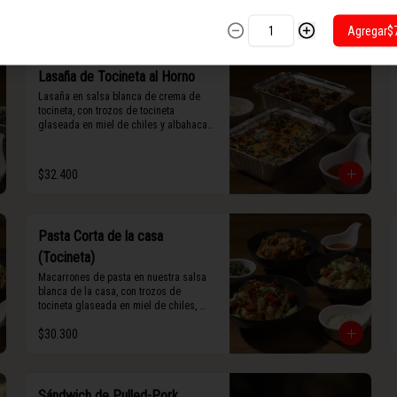
maní).
Agregar
$
Lasaña de Tocineta al Horno
Lasaña en salsa blanca de crema de 
tocineta, con trozos de tocineta 
glaseada en miel de chiles y albahaca 
fresca.
$32.400
Pasta Corta de la casa
(Tocineta)
Macarrones de pasta en nuestra salsa 
blanca de la casa, con trozos de 
tocineta glaseada en miel de chiles, 
grana padano y albahaca fresca.
$30.300
Sándwich de Pulled-Pork