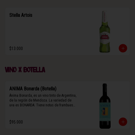
Stella Artois
$13.000
Vino x botella
ANIMA Bonarda (Botella)
Ánima Bonarda, es un vino tinto de Argentina, 
de la región de Mendoza. La variedad de 
uva es BONARDA. Tiene notas de frambuesa 
y violetas (flores). Es frutal y de cuerpo 
medio-ligero, solo el 10% del vino tiene paso 
por barrica por 3 meses.
$95.000