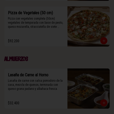
Pizza de Vegetales (50 cm)
Pizza con vegetales completa (50cm) 
vegetales de temporada con base de pesto, 
queso mozarella, stracciatella de siete 
cueros, zucchini, tomates cherry horneados, 
camote asado, cebolla horneada, grana 
padano y albahaca fresca.

$92.200
(Contiene rastros de frutos secos y maní).
Almuerzos
Lasaña de Carne al Horno
Lasaña de carne con salsa pomodoro de la 
casa, mezcla de quesos, terminada con 
queso grana padano y albahaca fresca.
$32.400