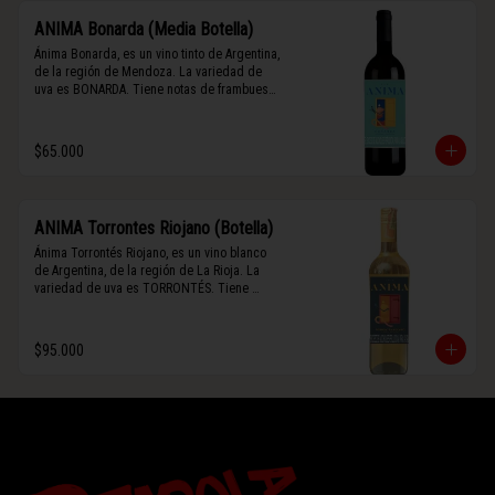
ANIMA Bonarda (Media Botella)
Ánima Bonarda, es un vino tinto de Argentina, 
de la región de Mendoza. La variedad de 
uva es BONARDA. Tiene notas de frambuesa 
y violetas (flores). Es frutal y de cuerpo 
medio-ligero, solo el 10% del vino tiene paso 
por barrica por 3 meses.
$65.000
ANIMA Torrontes Riojano (Botella)
Ánima Torrontés Riojano, es un vino blanco 
de Argentina, de la región de La Rioja. La 
variedad de uva es TORRONTÉS. Tiene 
notas de durazno, flores y un toque cítrico. 
Es fresco, aromático y de cuerpo ligero.
$95.000