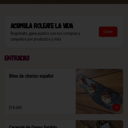
Acumula
Roleate la vida
Únete
Regístrate, gana puntos con tus compras y
canjealos por productos y más
Entradas
Bites de chorizo español
$18.000
Cacerola de Queso fundido