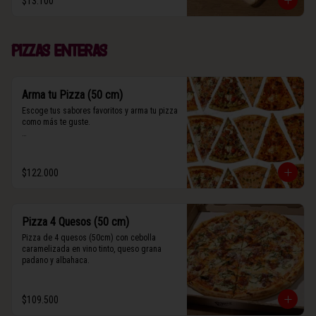
$13.100
(Contiene rastros de frutos secos y maní).
Pizzas enteras
Arma tu Pizza (50 cm)
Escoge tus sabores favoritos y arma tu pizza 
como más te guste.

Algunos slices contienen rastros de frutos 
secos y maní.
$122.000
Pizza 4 Quesos (50 cm)
Pizza de 4 quesos (50cm) con cebolla 
caramelizada en vino tinto, queso grana 
padano y albahaca.
$109.500