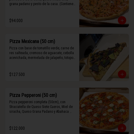
grana padano y pesto de la casa. (Contiene 
rastros de frutos secos y maní).
$94.000
Pizza Mexicana (50 cm)
Pizza con base de tomatillo verde, carne de 
res salteada, cremoso de aguacate, cebolla 
acevichada, mermelada de jalapeño, totopos 
morados, Tajín, y limón.
$127.500
Pizza Pepperoni (50 cm)
Pizza pepperoni completa (50cm), con 
Straciatella de Queso Siete Cueros, Miel de 
siracha, Queso Grana Padano y Abahaca 
fresca.
$122.000