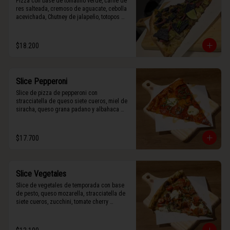
Pizza con base de tomatillo verde, carne de 
res salteada, cremoso de aguacate, cebolla 
acevichada, Chutney de jalapeño, totopos 
morados, Tajín, y limón.
$18.200
Slice Pepperoni
Slice de pizza de pepperoni con 
stracciatella de queso siete cueros, miel de 
siracha, queso grana padano y albahaca 
fresca.
$17.700
Slice Vegetales
Slice de vegetales de temporada con base 
de pesto, queso mozarella, stracciatella de 
siete cueros, zucchini, tomate cherry 
horneado, camote asado, cebolla horneada, 
terminada con grana padano y albahaca 
fresca.
