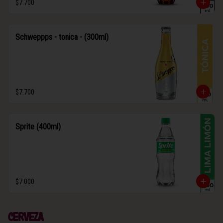
$7.700
Schweppps - tonica - (300ml)
$7.700
Sprite (400ml)
$7.000
Cerveza