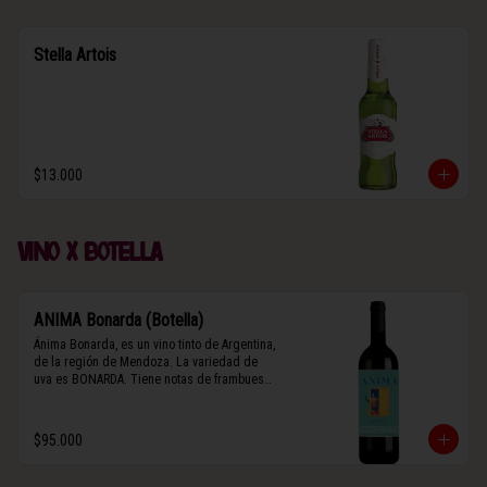
Stella Artois
$13.000
Vino x botella
ANIMA Bonarda (Botella)
Ánima Bonarda, es un vino tinto de Argentina, 
de la región de Mendoza. La variedad de 
uva es BONARDA. Tiene notas de frambuesa 
y violetas (flores). Es frutal y de cuerpo 
medio-ligero, solo el 10% del vino tiene paso 
por barrica por 3 meses.
$95.000