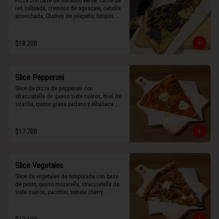
Pizza con base de tomatillo verde, carne de 
res salteada, cremoso de aguacate, cebolla 
acevichada, Chutney de jalapeño, totopos 
morados, Tajín, y limón.
$18.200
Slice Pepperoni
Slice de pizza de pepperoni con 
stracciatella de queso siete cueros, miel de 
siracha, queso grana padano y albahaca 
fresca.
$17.700
Slice Vegetales
Slice de vegetales de temporada con base 
de pesto, queso mozarella, stracciatella de 
siete cueros, zucchini, tomate cherry 
horneado, camote asado, cebolla horneada, 
terminada con grana padano y albahaca 
fresca.
