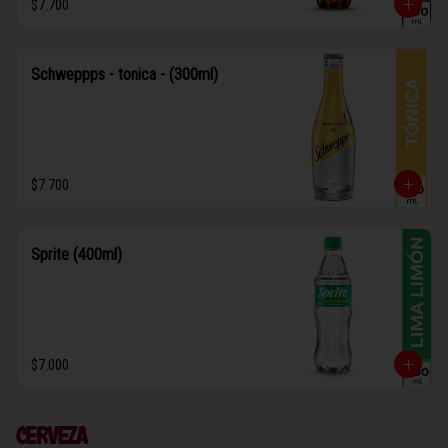
$7.700
Schweppps - tonica - (300ml)
$7.700
Sprite (400ml)
$7.000
Cerveza