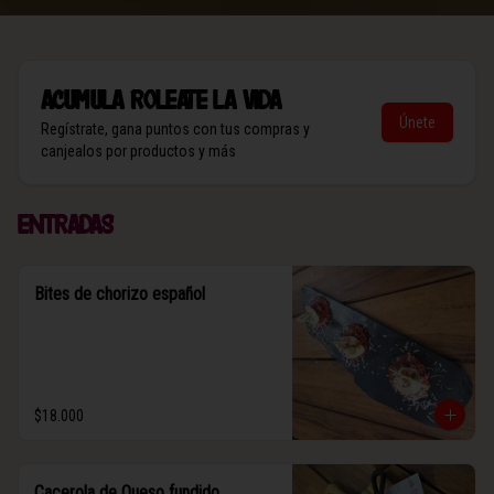
Acumula
Roleate la vida
Únete
Regístrate, gana puntos con tus compras y
canjealos por productos y más
Entradas
Bites de chorizo español
$18.000
Cacerola de Queso fundido