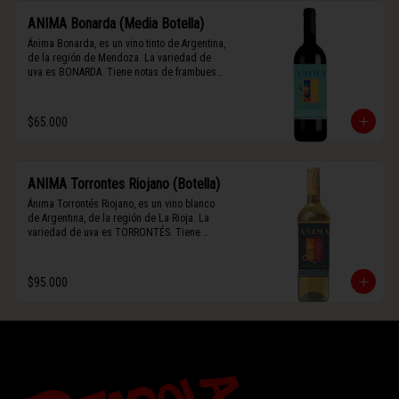
ANIMA Bonarda (Media Botella)
Ánima Bonarda, es un vino tinto de Argentina, 
de la región de Mendoza. La variedad de 
uva es BONARDA. Tiene notas de frambuesa 
y violetas (flores). Es frutal y de cuerpo 
medio-ligero, solo el 10% del vino tiene paso 
por barrica por 3 meses.
$65.000
ANIMA Torrontes Riojano (Botella)
Ánima Torrontés Riojano, es un vino blanco 
de Argentina, de la región de La Rioja. La 
variedad de uva es TORRONTÉS. Tiene 
notas de durazno, flores y un toque cítrico. 
Es fresco, aromático y de cuerpo ligero.
$95.000