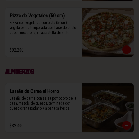
Pizza de Vegetales (50 cm)
Pizza con vegetales completa (50cm) 
vegetales de temporada con base de pesto, 
queso mozarella, stracciatella de siete 
cueros, zucchini, tomates cherry horneados, 
camote asado, cebolla horneada, grana 
padano y albahaca fresca.

$92.200
(Contiene rastros de frutos secos y maní).
Almuerzos
Lasaña de Carne al Horno
Lasaña de carne con salsa pomodoro de la 
casa, mezcla de quesos, terminada con 
queso grana padano y albahaca fresca.
$32.400