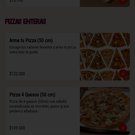
$13.100
(Contiene rastros de frutos secos y maní).
Pizzas enteras
Arma tu Pizza (50 cm)
Escoge tus sabores favoritos y arma tu pizza 
como más te guste.

Algunos slices contienen rastros de frutos 
secos y maní.
$122.000
Pizza 4 Quesos (50 cm)
Pizza de 4 quesos (50cm) con cebolla 
caramelizada en vino tinto, queso grana 
padano y albahaca.
$109.500