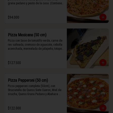
grana padano y pesto de la casa. (Contiene 
rastros de frutos secos y maní).
$94.000
Pizza Mexicana (50 cm)
Pizza con base de tomatillo verde, carne de 
res salteada, cremoso de aguacate, cebolla 
acevichada, mermelada de jalapeño, totopos 
morados, Tajín, y limón.
$127.500
Pizza Pepperoni (50 cm)
Pizza pepperoni completa (50cm), con 
Straciatella de Queso Siete Cueros, Miel de 
siracha, Queso Grana Padano y Abahaca 
fresca.
$122.000