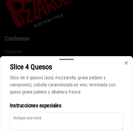
Conócenos
Despacho
Términos y condiciones
Slice 4 Quesos
Política de privacidad
Slice de 4 quesos (azul, mozzarella, grana padano y
Redes sociales
campesino), cebolla caramelizada en vino, terminada con
queso grana padano y albahaca fresca.
Instagram
Instrucciones especiales
Mi cuenta
Pedir
Iniciar sesión