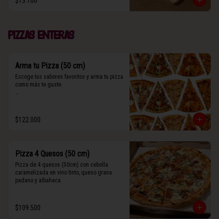
$13.100
(Contiene rastros de frutos secos y maní).
Pizzas enteras
Arma tu Pizza (50 cm)
Escoge tus sabores favoritos y arma tu pizza 
como más te guste.

Algunos slices contienen rastros de frutos 
secos y maní.
$122.000
Pizza 4 Quesos (50 cm)
Pizza de 4 quesos (50cm) con cebolla 
caramelizada en vino tinto, queso grana 
padano y albahaca.
$109.500