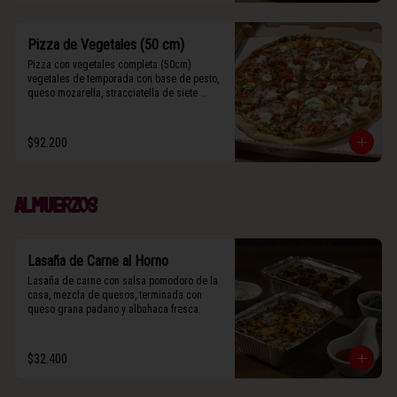
Pizza de Vegetales (50 cm)
Pizza con vegetales completa (50cm) 
vegetales de temporada con base de pesto, 
queso mozarella, stracciatella de siete 
cueros, zucchini, tomates cherry horneados, 
camote asado, cebolla horneada, grana 
padano y albahaca fresca.

$92.200
(Contiene rastros de frutos secos y maní).
Almuerzos
Lasaña de Carne al Horno
Lasaña de carne con salsa pomodoro de la 
casa, mezcla de quesos, terminada con 
queso grana padano y albahaca fresca.
$32.400