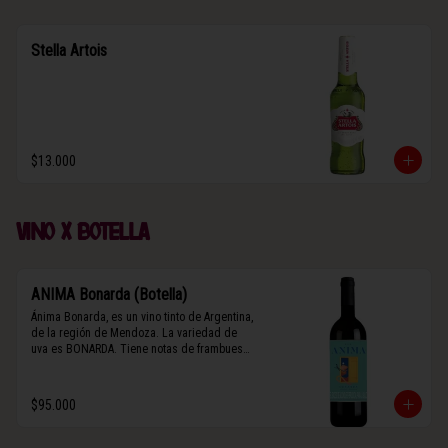
Stella Artois
$13.000
Vino x botella
ANIMA Bonarda (Botella)
Ánima Bonarda, es un vino tinto de Argentina, 
de la región de Mendoza. La variedad de 
uva es BONARDA. Tiene notas de frambuesa 
y violetas (flores). Es frutal y de cuerpo 
medio-ligero, solo el 10% del vino tiene paso 
por barrica por 3 meses.
$95.000