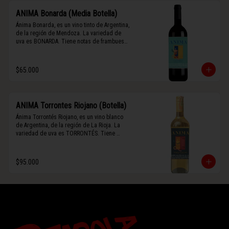
ANIMA Bonarda (Media Botella)
Ánima Bonarda, es un vino tinto de Argentina, 
de la región de Mendoza. La variedad de 
uva es BONARDA. Tiene notas de frambuesa 
y violetas (flores). Es frutal y de cuerpo 
medio-ligero, solo el 10% del vino tiene paso 
por barrica por 3 meses.
$65.000
ANIMA Torrontes Riojano (Botella)
Ánima Torrontés Riojano, es un vino blanco 
de Argentina, de la región de La Rioja. La 
variedad de uva es TORRONTÉS. Tiene 
notas de durazno, flores y un toque cítrico. 
Es fresco, aromático y de cuerpo ligero.
$95.000