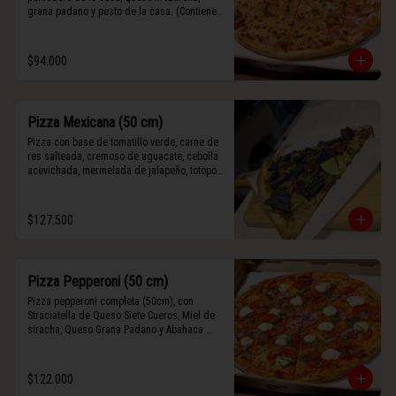
grana padano y pesto de la casa. (Contiene 
rastros de frutos secos y maní).
$94.000
Pizza Mexicana (50 cm)
Pizza con base de tomatillo verde, carne de 
res salteada, cremoso de aguacate, cebolla 
acevichada, mermelada de jalapeño, totopos 
morados, Tajín, y limón.
$127.500
Pizza Pepperoni (50 cm)
Pizza pepperoni completa (50cm), con 
Straciatella de Queso Siete Cueros, Miel de 
siracha, Queso Grana Padano y Abahaca 
fresca.
$122.000