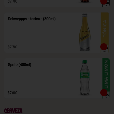
$7.700
Schweppps - tonica - (300ml)
$7.700
Sprite (400ml)
$7.000
Cerveza