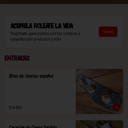
Acumula
Roleate la vida
Únete
Regístrate, gana puntos con tus compras y
canjealos por productos y más
Entradas
Bites de chorizo español
$18.000
Cacerola de Queso fundido