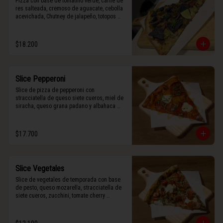
Pizza con base de tomatillo verde, carne de 
res salteada, cremoso de aguacate, cebolla 
acevichada, Chutney de jalapeño, totopos 
morados, Tajín, y limón.
$18.200
Slice Pepperoni
Slice de pizza de pepperoni con 
stracciatella de queso siete cueros, miel de 
siracha, queso grana padano y albahaca 
fresca.
$17.700
Slice Vegetales
Slice de vegetales de temporada con base 
de pesto, queso mozarella, stracciatella de 
siete cueros, zucchini, tomate cherry 
horneado, camote asado, cebolla horneada, 
terminada con grana padano y albahaca 
fresca.
