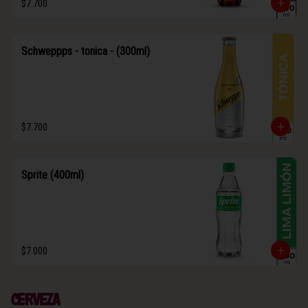
$7.700
Schweppps - tonica - (300ml)
$7.700
Sprite (400ml)
$7.000
Cerveza