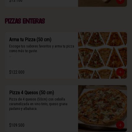
$13.100
(Contiene rastros de frutos secos y maní).
Pizzas enteras
Arma tu Pizza (50 cm)
Escoge tus sabores favoritos y arma tu pizza 
como más te guste.

Algunos slices contienen rastros de frutos 
secos y maní.
$122.000
Pizza 4 Quesos (50 cm)
Pizza de 4 quesos (50cm) con cebolla 
caramelizada en vino tinto, queso grana 
padano y albahaca.
$109.500