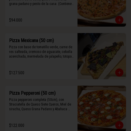
grana padano y pesto de la casa. (Contiene 
rastros de frutos secos y maní).
$94.000
Pizza Mexicana (50 cm)
Pizza con base de tomatillo verde, carne de 
res salteada, cremoso de aguacate, cebolla 
acevichada, mermelada de jalapeño, totopos 
morados, Tajín, y limón.
$127.500
Pizza Pepperoni (50 cm)
Pizza pepperoni completa (50cm), con 
Straciatella de Queso Siete Cueros, Miel de 
siracha, Queso Grana Padano y Abahaca 
fresca.
$122.000