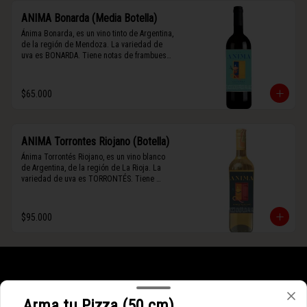
ANIMA Bonarda (Media Botella)
Ánima Bonarda, es un vino tinto de Argentina, 
de la región de Mendoza. La variedad de 
uva es BONARDA. Tiene notas de frambuesa 
y violetas (flores). Es frutal y de cuerpo 
medio-ligero, solo el 10% del vino tiene paso 
por barrica por 3 meses.
$65.000
ANIMA Torrontes Riojano (Botella)
Ánima Torrontés Riojano, es un vino blanco 
de Argentina, de la región de La Rioja. La 
variedad de uva es TORRONTÉS. Tiene 
notas de durazno, flores y un toque cítrico. 
Es fresco, aromático y de cuerpo ligero.
$95.000
Arma tu Pizza (50 cm)