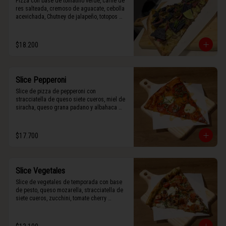
Pizza con base de tomatillo verde, carne de 
res salteada, cremoso de aguacate, cebolla 
acevichada, Chutney de jalapeño, totopos 
morados, Tajín, y limón.
$18.200
Slice Pepperoni
Slice de pizza de pepperoni con 
stracciatella de queso siete cueros, miel de 
siracha, queso grana padano y albahaca 
fresca.
$17.700
Slice Vegetales
Slice de vegetales de temporada con base 
de pesto, queso mozarella, stracciatella de 
siete cueros, zucchini, tomate cherry 
horneado, camote asado, cebolla horneada, 
terminada con grana padano y albahaca 
fresca.
