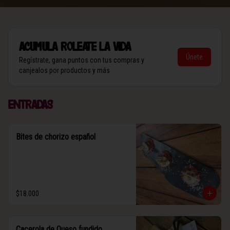
Acumula
Roleate la vida
Únete
Regístrate, gana puntos con tus compras y
canjealos por productos y más
Entradas
Bites de chorizo español
$18.000
Cacerola de Queso fundido