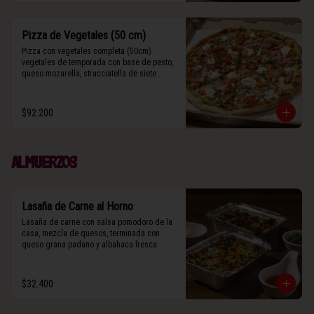
Pizza de Vegetales (50 cm)
Pizza con vegetales completa (50cm) 
vegetales de temporada con base de pesto, 
queso mozarella, stracciatella de siete 
cueros, zucchini, tomates cherry horneados, 
camote asado, cebolla horneada, grana 
padano y albahaca fresca.

$92.200
(Contiene rastros de frutos secos y maní).
Almuerzos
Lasaña de Carne al Horno
Lasaña de carne con salsa pomodoro de la 
casa, mezcla de quesos, terminada con 
queso grana padano y albahaca fresca.
$32.400