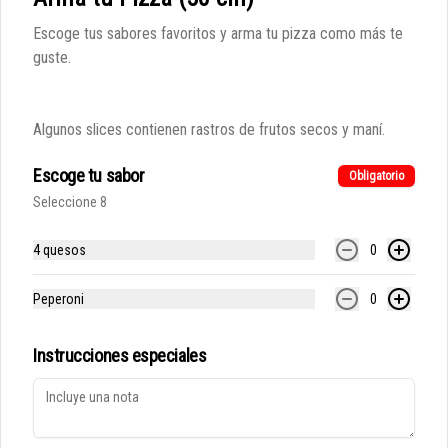
Escoge tus sabores favoritos y arma tu pizza como más te
guste.
Conócenos
Algunos slices contienen rastros de frutos secos y maní.
Escoge tu sabor
Despacho
Obligatorio
Términos y condiciones
Seleccione 8
Política de privacidad
4 quesos
0
Redes sociales
Peperoni
0
Instagram
Instrucciones especiales
Mi cuenta
Pedir
Iniciar sesión