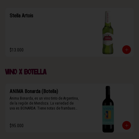
Stella Artois
$13.000
Vino x botella
ANIMA Bonarda (Botella)
Ánima Bonarda, es un vino tinto de Argentina, 
de la región de Mendoza. La variedad de 
uva es BONARDA. Tiene notas de frambuesa 
y violetas (flores). Es frutal y de cuerpo 
medio-ligero, solo el 10% del vino tiene paso 
por barrica por 3 meses.
$95.000