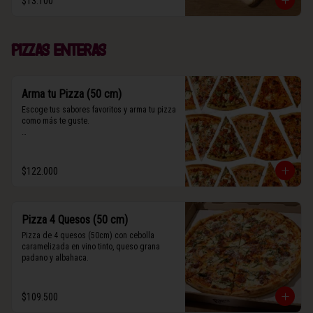
$13.100
(Contiene rastros de frutos secos y maní).
Pizzas enteras
Arma tu Pizza (50 cm)
Escoge tus sabores favoritos y arma tu pizza 
como más te guste.

Algunos slices contienen rastros de frutos 
secos y maní.
$122.000
Pizza 4 Quesos (50 cm)
Pizza de 4 quesos (50cm) con cebolla 
caramelizada en vino tinto, queso grana 
padano y albahaca.
$109.500