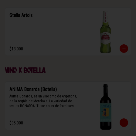
Stella Artois
$13.000
Vino x botella
ANIMA Bonarda (Botella)
Ánima Bonarda, es un vino tinto de Argentina, 
de la región de Mendoza. La variedad de 
uva es BONARDA. Tiene notas de frambuesa 
y violetas (flores). Es frutal y de cuerpo 
medio-ligero, solo el 10% del vino tiene paso 
por barrica por 3 meses.
$95.000