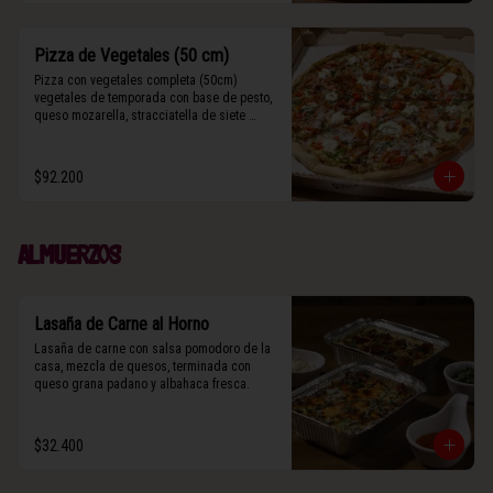
Pizza de Vegetales (50 cm)
Pizza con vegetales completa (50cm) 
vegetales de temporada con base de pesto, 
queso mozarella, stracciatella de siete 
cueros, zucchini, tomates cherry horneados, 
camote asado, cebolla horneada, grana 
padano y albahaca fresca.

$92.200
(Contiene rastros de frutos secos y maní).
Almuerzos
Lasaña de Carne al Horno
Lasaña de carne con salsa pomodoro de la 
casa, mezcla de quesos, terminada con 
queso grana padano y albahaca fresca.
$32.400