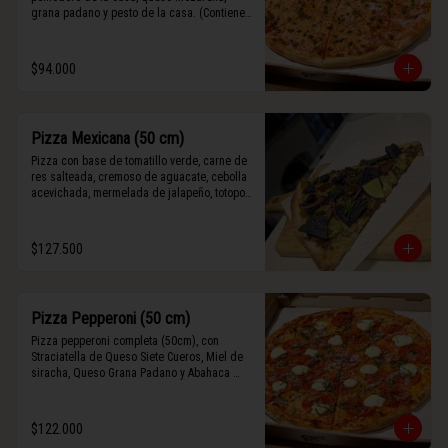
grana padano y pesto de la casa. (Contiene 
rastros de frutos secos y maní).
$94.000
Pizza Mexicana (50 cm)
Pizza con base de tomatillo verde, carne de 
res salteada, cremoso de aguacate, cebolla 
acevichada, mermelada de jalapeño, totopos 
morados, Tajín, y limón.
$127.500
Pizza Pepperoni (50 cm)
Pizza pepperoni completa (50cm), con 
Straciatella de Queso Siete Cueros, Miel de 
siracha, Queso Grana Padano y Abahaca 
fresca.
$122.000