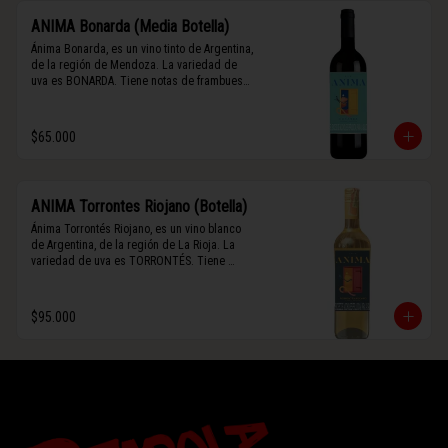
ANIMA Bonarda (Media Botella)
Ánima Bonarda, es un vino tinto de Argentina, 
de la región de Mendoza. La variedad de 
uva es BONARDA. Tiene notas de frambuesa 
y violetas (flores). Es frutal y de cuerpo 
medio-ligero, solo el 10% del vino tiene paso 
por barrica por 3 meses.
$65.000
ANIMA Torrontes Riojano (Botella)
Ánima Torrontés Riojano, es un vino blanco 
de Argentina, de la región de La Rioja. La 
variedad de uva es TORRONTÉS. Tiene 
notas de durazno, flores y un toque cítrico. 
Es fresco, aromático y de cuerpo ligero.
$95.000