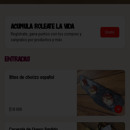
Acumula
Roleate la vida
Únete
Regístrate, gana puntos con tus compras y
canjealos por productos y más
Entradas
Bites de chorizo español
$18.000
Cacerola de Queso fundido