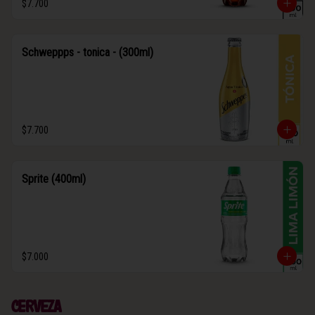
$7.700
Schweppps - tonica - (300ml)
$7.700
Sprite (400ml)
$7.000
Cerveza