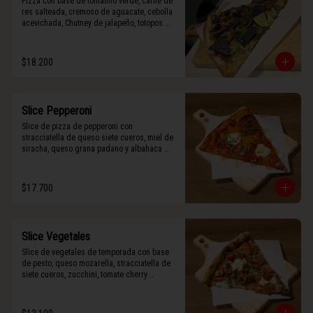
Pizza con base de tomatillo verde, carne de 
res salteada, cremoso de aguacate, cebolla 
acevichada, Chutney de jalapeño, totopos 
morados, Tajín, y limón.
$18.200
Slice Pepperoni
Slice de pizza de pepperoni con 
stracciatella de queso siete cueros, miel de 
siracha, queso grana padano y albahaca 
fresca.
$17.700
Slice Vegetales
Slice de vegetales de temporada con base 
de pesto, queso mozarella, stracciatella de 
siete cueros, zucchini, tomate cherry 
horneado, camote asado, cebolla horneada, 
terminada con grana padano y albahaca 
fresca.
