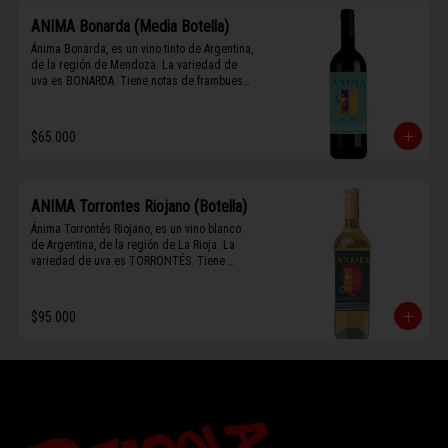
ANIMA Bonarda (Media Botella)
Ánima Bonarda, es un vino tinto de Argentina, 
de la región de Mendoza. La variedad de 
uva es BONARDA. Tiene notas de frambuesa 
y violetas (flores). Es frutal y de cuerpo 
medio-ligero, solo el 10% del vino tiene paso 
por barrica por 3 meses.
$65.000
ANIMA Torrontes Riojano (Botella)
Ánima Torrontés Riojano, es un vino blanco 
de Argentina, de la región de La Rioja. La 
variedad de uva es TORRONTÉS. Tiene 
notas de durazno, flores y un toque cítrico. 
Es fresco, aromático y de cuerpo ligero.
$95.000