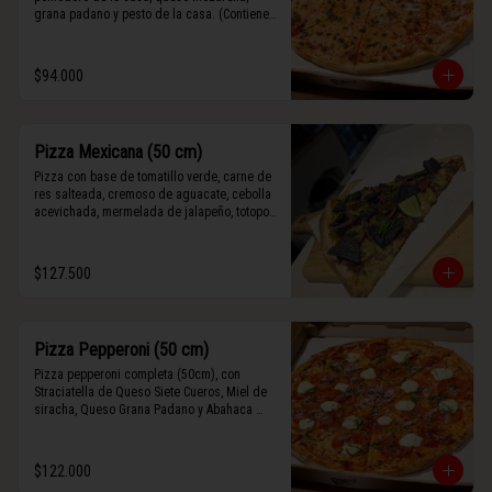
grana padano y pesto de la casa. (Contiene 
rastros de frutos secos y maní).
$94.000
Pizza Mexicana (50 cm)
Pizza con base de tomatillo verde, carne de 
res salteada, cremoso de aguacate, cebolla 
acevichada, mermelada de jalapeño, totopos 
morados, Tajín, y limón.
$127.500
Pizza Pepperoni (50 cm)
Pizza pepperoni completa (50cm), con 
Straciatella de Queso Siete Cueros, Miel de 
siracha, Queso Grana Padano y Abahaca 
fresca.
$122.000