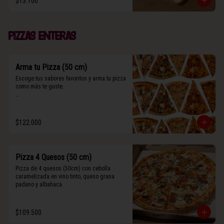
$13.100
(Contiene rastros de frutos secos y maní).
Pizzas enteras
Arma tu Pizza (50 cm)
Escoge tus sabores favoritos y arma tu pizza 
como más te guste.

Algunos slices contienen rastros de frutos 
secos y maní.
$122.000
Pizza 4 Quesos (50 cm)
Pizza de 4 quesos (50cm) con cebolla 
caramelizada en vino tinto, queso grana 
padano y albahaca.
$109.500