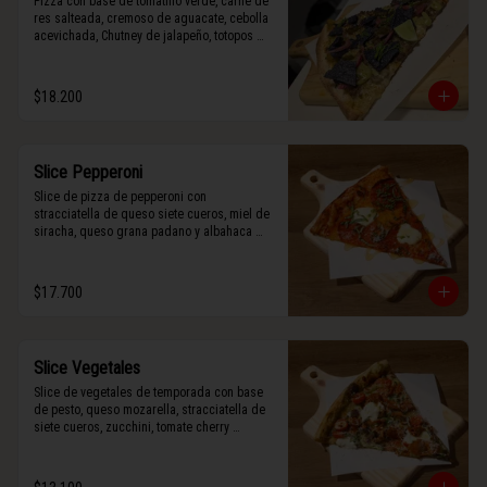
Pizza con base de tomatillo verde, carne de 
res salteada, cremoso de aguacate, cebolla 
acevichada, Chutney de jalapeño, totopos 
morados, Tajín, y limón.
$18.200
Slice Pepperoni
Slice de pizza de pepperoni con 
stracciatella de queso siete cueros, miel de 
siracha, queso grana padano y albahaca 
fresca.
$17.700
Slice Vegetales
Slice de vegetales de temporada con base 
de pesto, queso mozarella, stracciatella de 
siete cueros, zucchini, tomate cherry 
horneado, camote asado, cebolla horneada, 
terminada con grana padano y albahaca 
fresca.
