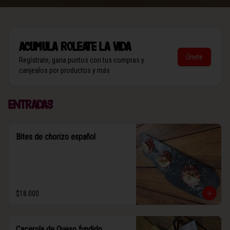
Acumula
Roleate la vida
Únete
Regístrate, gana puntos con tus compras y
canjealos por productos y más
Entradas
Bites de chorizo español
$18.000
Cacerola de Queso fundido