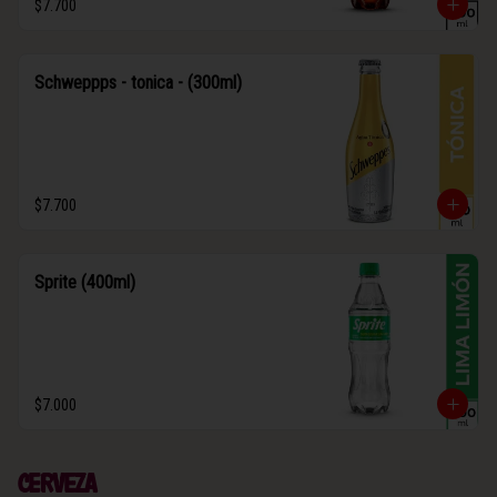
$7.700
Schweppps - tonica - (300ml)
$7.700
Sprite (400ml)
$7.000
Cerveza