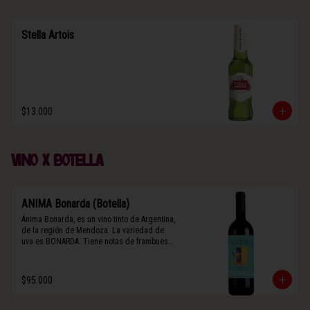
Stella Artois
$13.000
Vino x botella
ANIMA Bonarda (Botella)
Ánima Bonarda, es un vino tinto de Argentina, 
de la región de Mendoza. La variedad de 
uva es BONARDA. Tiene notas de frambuesa 
y violetas (flores). Es frutal y de cuerpo 
medio-ligero, solo el 10% del vino tiene paso 
por barrica por 3 meses.
$95.000