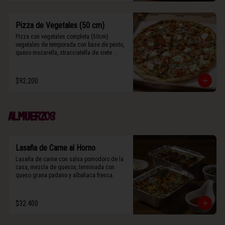
Pizza de Vegetales (50 cm)
Pizza con vegetales completa (50cm) 
vegetales de temporada con base de pesto, 
queso mozarella, stracciatella de siete 
cueros, zucchini, tomates cherry horneados, 
camote asado, cebolla horneada, grana 
padano y albahaca fresca.

$92.200
(Contiene rastros de frutos secos y maní).
Almuerzos
Lasaña de Carne al Horno
Lasaña de carne con salsa pomodoro de la 
casa, mezcla de quesos, terminada con 
queso grana padano y albahaca fresca.
$32.400