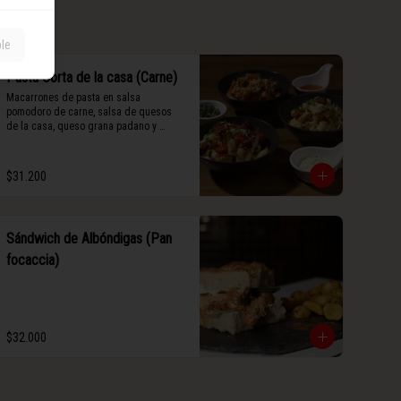
ble
Pasta Corta de la casa (Carne)
Macarrones de pasta en salsa 
pomodoro de carne, salsa de quesos 
de la casa, queso grana padano y 
albahaca fresca.
$31.200
Sándwich de Albóndigas (Pan
focaccia)
$32.000