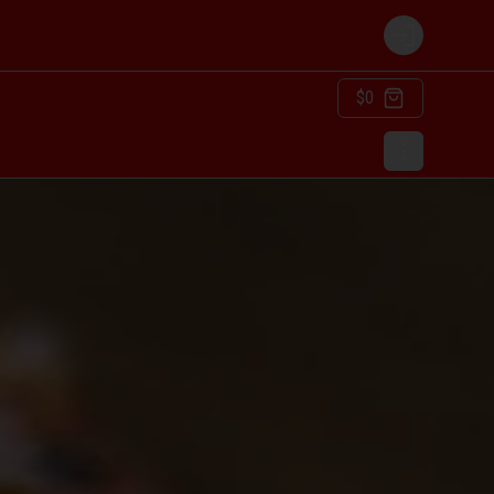
Login
$0