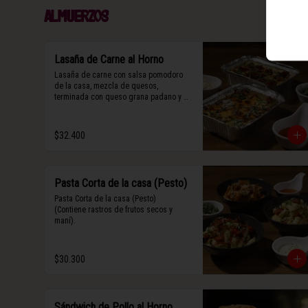
Almuerzos
Lasaña de Carne al Horno
Lasaña de carne con salsa pomodoro 
de la casa, mezcla de quesos, 
terminada con queso grana padano y 
albahaca fresca.
$32.400
Pasta Corta de la casa (Pesto)
Pasta Corta de la casa (Pesto)

(Contiene rastros de frutos secos y 
maní).
$30.300
Sándwich de Pollo al Horno