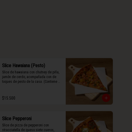
Slice Hawaiana (Pesto)
Slice de hawaiana con chutney de piña, 
jamón de cerdo, acompañada con de 
toques de pesto de la casa. (Contiene 
rastros de frutos secos y maní).
$15.500
Slice Pepperoni
Slice de pizza de pepperoni con 
stracciatella de queso siete cueros, 