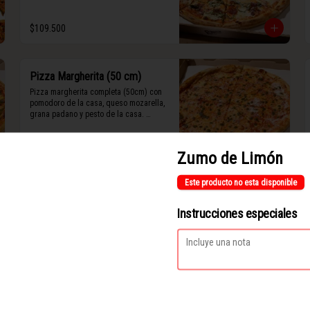
$109.500
Pizza Margherita (50 cm)
Pizza margherita completa (50cm) con 
pomodoro de la casa, queso mozarella, 
grana padano y pesto de la casa. 
(Contiene rastros de frutos secos y 
maní).
$94.000
Zumo de Limón
Este producto no esta disponible
Pizza de Vegetales (50 cm)
Instrucciones especiales
Pizza con vegetales completa (50cm) 
vegetales de temporada con base de 
pesto, queso mozarella, stracciatella de 
siete cueros, zucchini, tomates cherry 
horneados, camote asado, cebolla 
horneada, grana padano y albahaca 
$92.200
fresca.

(Contiene rastros de frutos secos y 