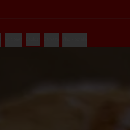
s
Adiciones
Bebidas
Cerveza
Vino x botella