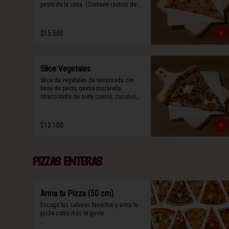
pesto de la casa. (Contiene rastros de 
frutos secos y maní).
$15.500
Slice Vegetales
Slice de vegetales de temporada con 
base de pesto, queso mozarella, 
stracciatella de siete cueros, zucchini, 
tomate cherry horneado, camote asado, 
cebolla horneada, terminada con grana 
padano y albahaca fresca.

$13.100
(Contiene rastros de frutos secos y 
maní).
Pizzas enteras
Arma tu Pizza (50 cm)
Escoge tus sabores favoritos y arma tu 
pizza como más te guste.
