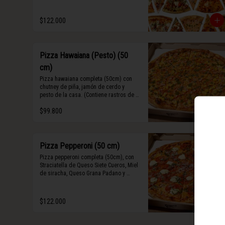
Algunos slices contienen rastros de 
frutos secos y maní.
$122.000
Pizza Hawaiana (Pesto) (50
cm)
Pizza hawaiana completa (50cm) con 
chutney de piña, jamón de cerdo y 
pesto de la casa. (Contiene rastros de 
frutos secos y maní).
$99.800
Pizza Pepperoni (50 cm)
Pizza pepperoni completa (50cm), con 
Straciatella de Queso Siete Cueros, Miel 
de siracha, Queso Grana Padano y 
Abahaca fresca.
$122.000