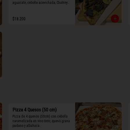
aguacate, cebolla acevichada, Chutney 
de jalapeño, totopos morados, Tajín, y 
limón.
$18.200
Pizza 4 Quesos (50 cm)
Pizza de 4 quesos (50cm) con cebolla 
caramelizada en vino tinto, queso grana 
padano y albahaca.