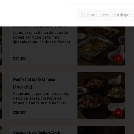
maní).
Este producto no esta disponi
Lasaña de Tocineta al Horno
Lasaña en salsa blanca de crema de 
tocineta, con trozos de tocineta 
glaseada en miel de chiles y albahaca 
fresca.
$32.400
Pasta Corta de la casa
(Tocineta)
Macarrones de pasta en nuestra salsa 
blanca de la casa, con trozos de 
tocineta glaseada en miel de chiles, 
grana padano y albahaca fresca.
$30.300
Sándwich de Pulled-Pork