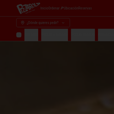
Inicio
Ordenar 🍕
Ubicación
Reservas
¿Dónde quieres pedir?
Entradas
Pizzas x porcion
Pizzas enteras
Almuerzo