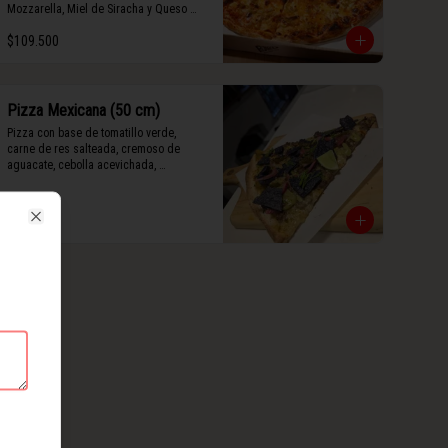
Mozzarella, Miel de Siracha y Queso 
Grana Padano Rayado.
$109.500
Pizza Mexicana (50 cm)
Pizza con base de tomatillo verde, 
carne de res salteada, cremoso de 
aguacate, cebolla acevichada, 
mermelada de jalapeño, totopos 
morados, Tajín, y limón.
$127.500
Close