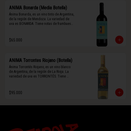
ANIMA Bonarda (Media Botella)
Ánima Bonarda, es un vino tinto de Argentina, 
de la región de Mendoza. La variedad de 
uva es BONARDA. Tiene notas de frambuesa 
y violetas (flores). Es frutal y de cuerpo 
medio-ligero, solo el 10% del vino tiene paso 
por barrica por 3 meses.
$65.000
ANIMA Torrontes Riojano (Botella)
Ánima Torrontés Riojano, es un vino blanco 
de Argentina, de la región de La Rioja. La 
variedad de uva es TORRONTÉS. Tiene 
notas de durazno, flores y un toque cítrico. 
Es fresco, aromático y de cuerpo ligero.
$95.000