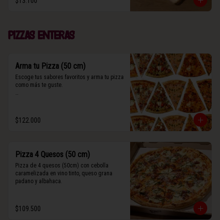
$13.100
(Contiene rastros de frutos secos y maní).
Pizzas enteras
Arma tu Pizza (50 cm)
Escoge tus sabores favoritos y arma tu pizza 
como más te guste.

Algunos slices contienen rastros de frutos 
secos y maní.
$122.000
Pizza 4 Quesos (50 cm)
Pizza de 4 quesos (50cm) con cebolla 
caramelizada en vino tinto, queso grana 
padano y albahaca.
$109.500