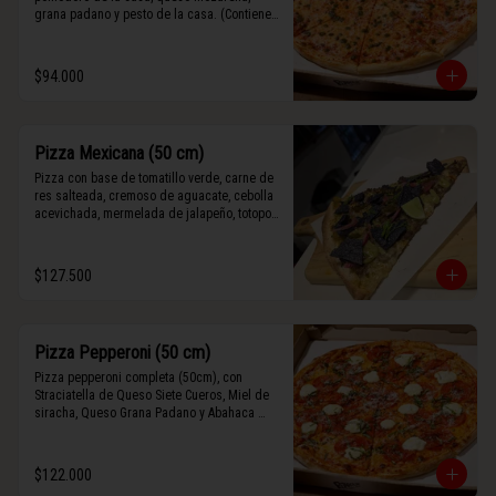
grana padano y pesto de la casa. (Contiene 
rastros de frutos secos y maní).
$94.000
Pizza Mexicana (50 cm)
Pizza con base de tomatillo verde, carne de 
res salteada, cremoso de aguacate, cebolla 
acevichada, mermelada de jalapeño, totopos 
morados, Tajín, y limón.
$127.500
Pizza Pepperoni (50 cm)
Pizza pepperoni completa (50cm), con 
Straciatella de Queso Siete Cueros, Miel de 
siracha, Queso Grana Padano y Abahaca 
fresca.
$122.000