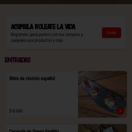
Acumula
Roleate la vida
Únete
Regístrate, gana puntos con tus compras y
canjealos por productos y más
Entradas
Bites de chorizo español
$18.000
Cacerola de Queso fundido