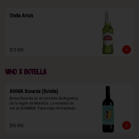
Stella Artois
$13.000
Vino x botella
ANIMA Bonarda (Botella)
Ánima Bonarda, es un vino tinto de Argentina, 
de la región de Mendoza. La variedad de 
uva es BONARDA. Tiene notas de frambuesa 
y violetas (flores). Es frutal y de cuerpo 
medio-ligero, solo el 10% del vino tiene paso 
por barrica por 3 meses.
$95.000