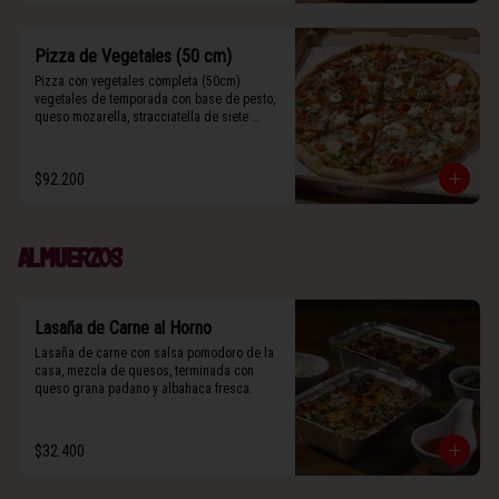
Pizza de Vegetales (50 cm)
Pizza con vegetales completa (50cm) 
vegetales de temporada con base de pesto, 
queso mozarella, stracciatella de siete 
cueros, zucchini, tomates cherry horneados, 
camote asado, cebolla horneada, grana 
padano y albahaca fresca.

$92.200
(Contiene rastros de frutos secos y maní).
Almuerzos
Lasaña de Carne al Horno
Lasaña de carne con salsa pomodoro de la 
casa, mezcla de quesos, terminada con 
queso grana padano y albahaca fresca.
$32.400