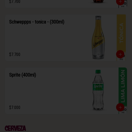
$7.700
Schweppps - tonica - (300ml)
$7.700
Sprite (400ml)
$7.000
Cerveza