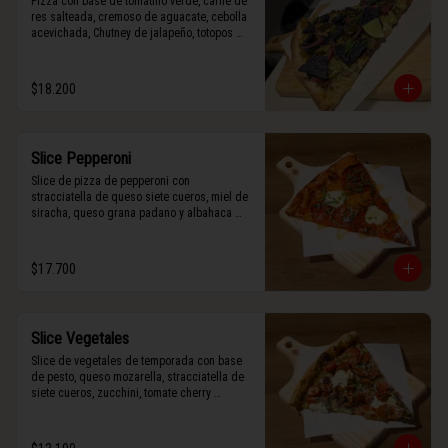
Pizza con base de tomatillo verde, carne de 
res salteada, cremoso de aguacate, cebolla 
acevichada, Chutney de jalapeño, totopos 
morados, Tajín, y limón.
$18.200
Slice Pepperoni
Slice de pizza de pepperoni con 
stracciatella de queso siete cueros, miel de 
siracha, queso grana padano y albahaca 
fresca.
$17.700
Slice Vegetales
Slice de vegetales de temporada con base 
de pesto, queso mozarella, stracciatella de 
siete cueros, zucchini, tomate cherry 
horneado, camote asado, cebolla horneada, 
terminada con grana padano y albahaca 
fresca.
