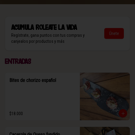
Acumula
Roleate la vida
Únete
Regístrate, gana puntos con tus compras y
canjealos por productos y más
Entradas
Bites de chorizo español
$18.000
Cacerola de Queso fundido