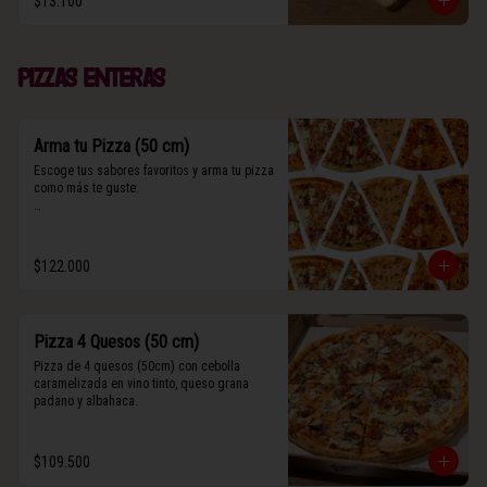
$13.100
(Contiene rastros de frutos secos y maní).
Pizzas enteras
Arma tu Pizza (50 cm)
Escoge tus sabores favoritos y arma tu pizza 
como más te guste.

Algunos slices contienen rastros de frutos 
secos y maní.
$122.000
Pizza 4 Quesos (50 cm)
Pizza de 4 quesos (50cm) con cebolla 
caramelizada en vino tinto, queso grana 
padano y albahaca.
$109.500