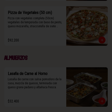
Pizza de Vegetales (50 cm)
Pizza con vegetales completa (50cm) 
vegetales de temporada con base de pesto, 
queso mozarella, stracciatella de siete 
cueros, zucchini, tomates cherry horneados, 
camote asado, cebolla horneada, grana 
padano y albahaca fresca.

$92.200
(Contiene rastros de frutos secos y maní).
Almuerzos
Lasaña de Carne al Horno
Lasaña de carne con salsa pomodoro de la 
casa, mezcla de quesos, terminada con 
queso grana padano y albahaca fresca.
$32.400