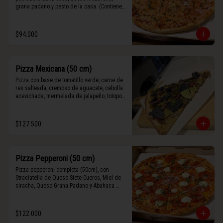
grana padano y pesto de la casa. (Contiene 
rastros de frutos secos y maní).
$94.000
Pizza Mexicana (50 cm)
Pizza con base de tomatillo verde, carne de 
res salteada, cremoso de aguacate, cebolla 
acevichada, mermelada de jalapeño, totopos 
morados, Tajín, y limón.
$127.500
Pizza Pepperoni (50 cm)
Pizza pepperoni completa (50cm), con 
Straciatella de Queso Siete Cueros, Miel de 
siracha, Queso Grana Padano y Abahaca 
fresca.
$122.000