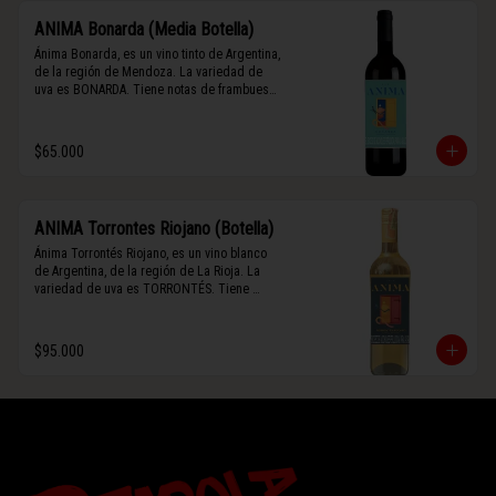
ANIMA Bonarda (Media Botella)
Ánima Bonarda, es un vino tinto de Argentina, 
de la región de Mendoza. La variedad de 
uva es BONARDA. Tiene notas de frambuesa 
y violetas (flores). Es frutal y de cuerpo 
medio-ligero, solo el 10% del vino tiene paso 
por barrica por 3 meses.
$65.000
ANIMA Torrontes Riojano (Botella)
Ánima Torrontés Riojano, es un vino blanco 
de Argentina, de la región de La Rioja. La 
variedad de uva es TORRONTÉS. Tiene 
notas de durazno, flores y un toque cítrico. 
Es fresco, aromático y de cuerpo ligero.
$95.000