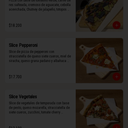
Pizza con base de tomatillo verde, carne de 
res salteada, cremoso de aguacate, cebolla 
acevichada, Chutney de jalapeño, totopos 
morados, Tajín, y limón.
$18.200
Slice Pepperoni
Slice de pizza de pepperoni con 
stracciatella de queso siete cueros, miel de 
siracha, queso grana padano y albahaca 
fresca.
$17.700
Slice Vegetales
Slice de vegetales de temporada con base 
de pesto, queso mozarella, stracciatella de 
siete cueros, zucchini, tomate cherry 
horneado, camote asado, cebolla horneada, 
terminada con grana padano y albahaca 
fresca.
