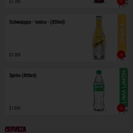
$7.700
Schweppps - tonica - (300ml)
$7.700
Sprite (400ml)
$7.000
Cerveza