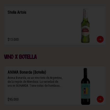
Stella Artois
$13.000
Vino x botella
ANIMA Bonarda (Botella)
Ánima Bonarda, es un vino tinto de Argentina, 
de la región de Mendoza. La variedad de 
uva es BONARDA. Tiene notas de frambuesa 
y violetas (flores). Es frutal y de cuerpo 
medio-ligero, solo el 10% del vino tiene paso 
por barrica por 3 meses.
$95.000