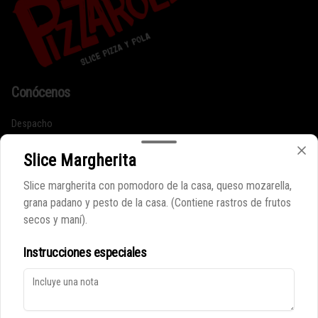
Conócenos
Despacho
Términos y condiciones
Slice Margherita
Política de privacidad
Slice margherita con pomodoro de la casa, queso mozarella,
Redes sociales
grana padano y pesto de la casa. (Contiene rastros de frutos
secos y maní).
Instagram
Instrucciones especiales
Mi cuenta
Pedir
Iniciar sesión