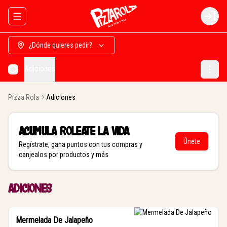
Abrir menu de navegación
Login
¿Dónde quieres pedir?
Adiciones
Pizza Rola
Adiciones
Acumula
Roleate la vida
Únete
Regístrate, gana puntos con tus compras y
canjealos por productos y más
Adiciones
Mermelada De Jalapeño