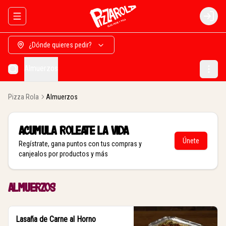
Abrir menu de navegación
Login
¿Dónde quieres pedir?
Almuerzos
Pizza Rola
Almuerzos
Acumula
Roleate la vida
Únete
Regístrate, gana puntos con tus compras y
canjealos por productos y más
Almuerzos
Lasaña de Carne al Horno