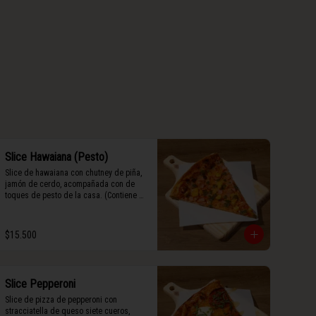
Slice Hawaiana (Pesto)
Slice de hawaiana con chutney de piña, 
jamón de cerdo, acompañada con de 
toques de pesto de la casa. (Contiene 
rastros de frutos secos y maní).
$15.500
Slice Pepperoni
Slice de pizza de pepperoni con 
stracciatella de queso siete cueros, 