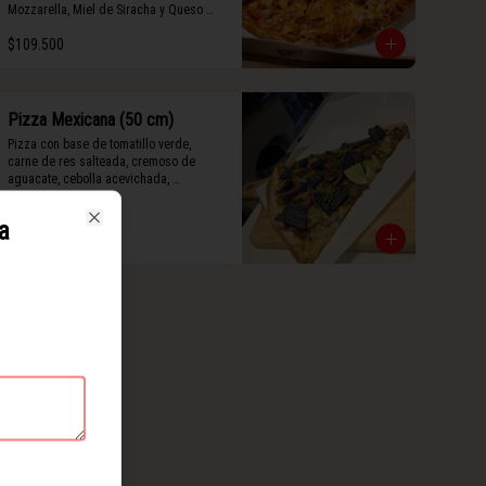
Mozzarella, Miel de Siracha y Queso 
Grana Padano Rayado.
$109.500
Pizza Mexicana (50 cm)
Pizza con base de tomatillo verde, 
carne de res salteada, cremoso de 
aguacate, cebolla acevichada, 
mermelada de jalapeño, totopos 
morados, Tajín, y limón.
a
Close
$127.500