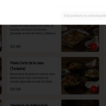
maní).
Este producto no esta disponi
Lasaña de Tocineta al Horno
Lasaña en salsa blanca de crema de 
tocineta, con trozos de tocineta 
glaseada en miel de chiles y albahaca 
fresca.
$32.400
Pasta Corta de la casa
(Tocineta)
Macarrones de pasta en nuestra salsa 
blanca de la casa, con trozos de 
tocineta glaseada en miel de chiles, 
grana padano y albahaca fresca.
$30.300
Sándwich de Pulled-Pork