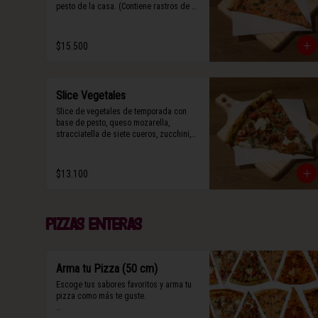
pesto de la casa. (Contiene rastros de 
frutos secos y maní).
$15.500
Slice Vegetales
Slice de vegetales de temporada con 
base de pesto, queso mozarella, 
stracciatella de siete cueros, zucchini, 
tomate cherry horneado, camote asado, 
cebolla horneada, terminada con grana 
padano y albahaca fresca.

$13.100
(Contiene rastros de frutos secos y 
maní).
Pizzas enteras
Arma tu Pizza (50 cm)
Escoge tus sabores favoritos y arma tu 
pizza como más te guste.
