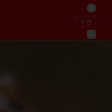
Login
$0