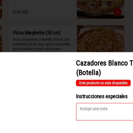
$109.500
Pizza Margherita (50 cm)
Pizza margherita completa (50cm) con 
pomodoro de la casa, queso mozarella, 
grana padano y pesto de la casa. 
(Contiene rastros de frutos secos y 
maní).
Cazadores Blanco T
$94.000
(Botella)
Este producto no esta disponible
Pizza de Vegetales (50 cm)
Pizza con vegetales completa (50cm) 
Instrucciones especiales
vegetales de temporada con base de 
pesto, queso mozarella, stracciatella de 
siete cueros, zucchini, tomates cherry 
horneados, camote asado, cebolla 
horneada, grana padano y albahaca 
$92.200
fresca.

(Contiene rastros de frutos secos y 