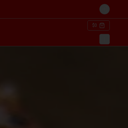
Login
$0