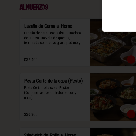
Almuerzos
Lasaña de Carne al Horno
Lasaña de carne con salsa pomodoro 
de la casa, mezcla de quesos, 
terminada con queso grana padano y 
albahaca fresca.
$32.400
Pasta Corta de la casa (Pesto)
Pasta Corta de la casa (Pesto)

(Contiene rastros de frutos secos y 
maní).
$30.300
Sándwich de Pollo al Horno