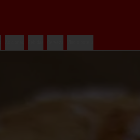
s
Adiciones
Bebidas
Cerveza
Vino x botella