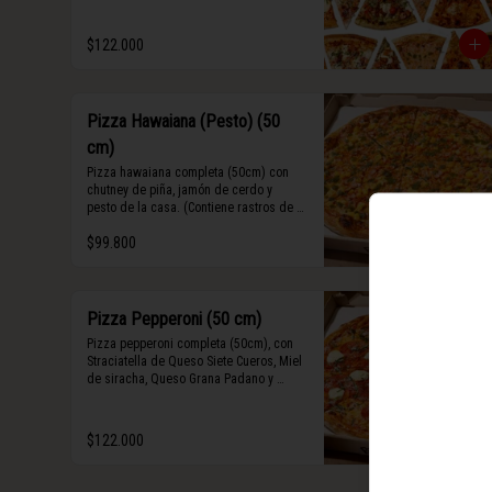
Algunos slices contienen rastros de 
frutos secos y maní.
$122.000
Pizza Hawaiana (Pesto) (50
cm)
Pizza hawaiana completa (50cm) con 
chutney de piña, jamón de cerdo y 
pesto de la casa. (Contiene rastros de 
frutos secos y maní).
$99.800
Pizza Pepperoni (50 cm)
Pizza pepperoni completa (50cm), con 
Straciatella de Queso Siete Cueros, Miel 
de siracha, Queso Grana Padano y 
Abahaca fresca.
$122.000