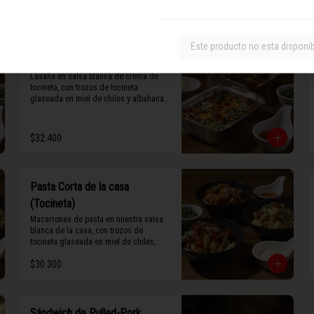
maní).
Este producto no esta disponi
Lasaña de Tocineta al Horno
Lasaña en salsa blanca de crema de 
tocineta, con trozos de tocineta 
glaseada en miel de chiles y albahaca 
fresca.
$32.400
Pasta Corta de la casa
(Tocineta)
Macarrones de pasta en nuestra salsa 
blanca de la casa, con trozos de 
tocineta glaseada en miel de chiles, 
grana padano y albahaca fresca.
$30.300
Sándwich de Pulled-Pork