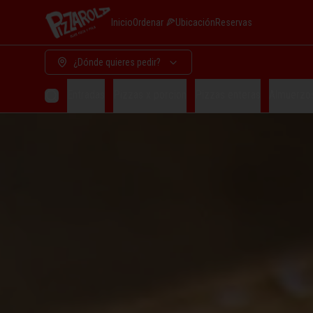
Inicio
Ordenar 🍕
Ubicación
Reservas
¿Dónde quieres pedir?
Entradas
Pizzas x porcion
Pizzas enteras
Almuerzo