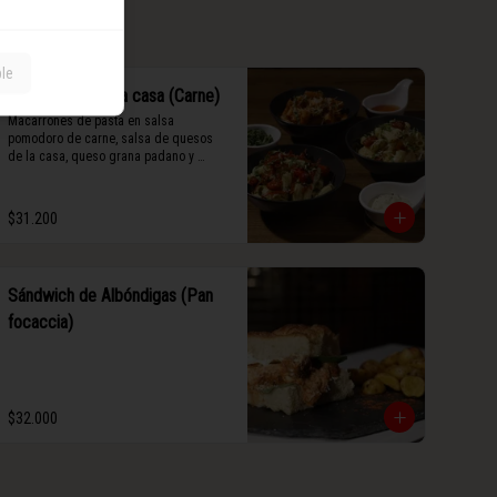
ble
Pasta Corta de la casa (Carne)
Macarrones de pasta en salsa 
pomodoro de carne, salsa de quesos 
de la casa, queso grana padano y 
albahaca fresca.
$31.200
Sándwich de Albóndigas (Pan
focaccia)
$32.000