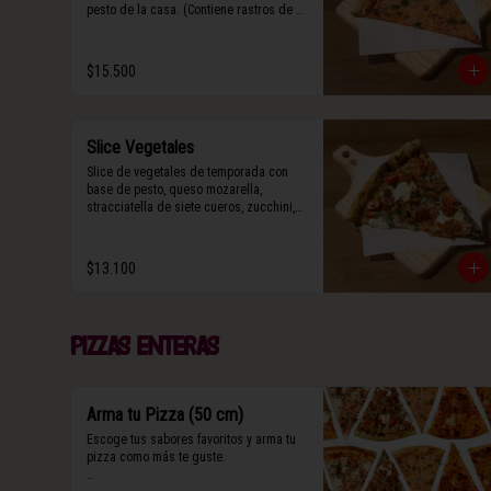
pesto de la casa. (Contiene rastros de 
frutos secos y maní).
$15.500
Slice Vegetales
Slice de vegetales de temporada con 
base de pesto, queso mozarella, 
stracciatella de siete cueros, zucchini, 
tomate cherry horneado, camote asado, 
cebolla horneada, terminada con grana 
padano y albahaca fresca.

$13.100
(Contiene rastros de frutos secos y 
maní).
Pizzas enteras
Arma tu Pizza (50 cm)
Escoge tus sabores favoritos y arma tu 
pizza como más te guste.
