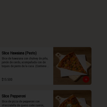
Slice Hawaiana (Pesto)
Slice de hawaiana con chutney de piña, 
jamón de cerdo, acompañada con de 
toques de pesto de la casa. (Contiene 
rastros de frutos secos y maní).
$15.500
Slice Pepperoni
Slice de pizza de pepperoni con 
stracciatella de queso siete cueros, 