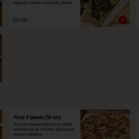
aguacate, cebolla acevichada, Chutney 
de jalapeño, totopos morados, Tajín, y 
limón.
$18.200
Pizza 4 Quesos (50 cm)
Pizza de 4 quesos (50cm) con cebolla 
caramelizada en vino tinto, queso grana 
padano y albahaca.