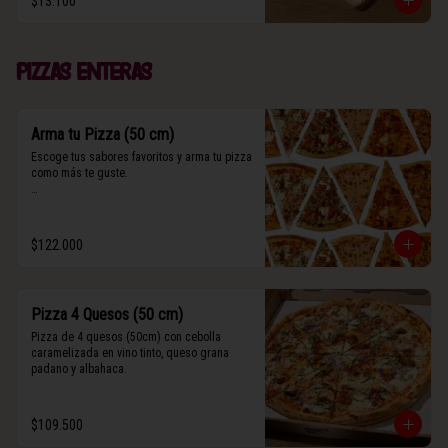
$13.100
(Contiene rastros de frutos secos y maní).
Pizzas enteras
Arma tu Pizza (50 cm)
Escoge tus sabores favoritos y arma tu pizza 
como más te guste.

Algunos slices contienen rastros de frutos 
secos y maní.
$122.000
Pizza 4 Quesos (50 cm)
Pizza de 4 quesos (50cm) con cebolla 
caramelizada en vino tinto, queso grana 
padano y albahaca.
$109.500