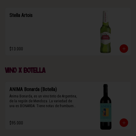
Stella Artois
$13.000
Vino x botella
ANIMA Bonarda (Botella)
Ánima Bonarda, es un vino tinto de Argentina, 
de la región de Mendoza. La variedad de 
uva es BONARDA. Tiene notas de frambuesa 
y violetas (flores). Es frutal y de cuerpo 
medio-ligero, solo el 10% del vino tiene paso 
por barrica por 3 meses.
$95.000