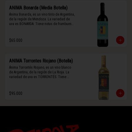
ANIMA Bonarda (Media Botella)
Ánima Bonarda, es un vino tinto de Argentina, 
de la región de Mendoza. La variedad de 
uva es BONARDA. Tiene notas de frambuesa 
y violetas (flores). Es frutal y de cuerpo 
medio-ligero, solo el 10% del vino tiene paso 
por barrica por 3 meses.
$65.000
ANIMA Torrontes Riojano (Botella)
Ánima Torrontés Riojano, es un vino blanco 
de Argentina, de la región de La Rioja. La 
variedad de uva es TORRONTÉS. Tiene 
notas de durazno, flores y un toque cítrico. 
Es fresco, aromático y de cuerpo ligero.
$95.000