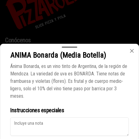
Conócenos
ANIMA Bonarda (Media Botella)
Despacho
Términos y condiciones
Ánima Bonarda, es un vino tinto de Argentina, de la región de
Política de privacidad
Mendoza. La variedad de uva es BONARDA. Tiene notas de
frambuesa y violetas (flores). Es frutal y de cuerpo medio-
Redes sociales
ligero, solo el 10% del vino tiene paso por barrica por 3
meses.
Instagram
Instrucciones especiales
Mi cuenta
Pedir
Iniciar sesión