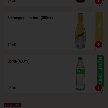
$7.700
Schweppps - tonica - (300ml)
$7.700
Sprite (400ml)
$7.000
Cerveza