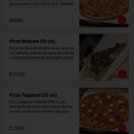
grana padano y pesto de la casa. (Contiene 
rastros de frutos secos y maní).
$94.000
Pizza Mexicana (50 cm)
Pizza con base de tomatillo verde, carne de 
res salteada, cremoso de aguacate, cebolla 
acevichada, mermelada de jalapeño, totopos 
morados, Tajín, y limón.
$127.500
Pizza Pepperoni (50 cm)
Pizza pepperoni completa (50cm), con 
Straciatella de Queso Siete Cueros, Miel de 
siracha, Queso Grana Padano y Abahaca 
fresca.
$122.000