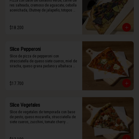
Pizza con base de tomatillo verde, carne de 
res salteada, cremoso de aguacate, cebolla 
acevichada, Chutney de jalapeño, totopos 
morados, Tajín, y limón.
$18.200
Slice Pepperoni
Slice de pizza de pepperoni con 
stracciatella de queso siete cueros, miel de 
siracha, queso grana padano y albahaca 
fresca.
$17.700
Slice Vegetales
Slice de vegetales de temporada con base 
de pesto, queso mozarella, stracciatella de 
siete cueros, zucchini, tomate cherry 
horneado, camote asado, cebolla horneada, 
terminada con grana padano y albahaca 
fresca.
