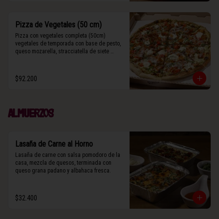
Pizza de Vegetales (50 cm)
Pizza con vegetales completa (50cm) 
vegetales de temporada con base de pesto, 
queso mozarella, stracciatella de siete 
cueros, zucchini, tomates cherry horneados, 
camote asado, cebolla horneada, grana 
padano y albahaca fresca.

$92.200
(Contiene rastros de frutos secos y maní).
Almuerzos
Lasaña de Carne al Horno
Lasaña de carne con salsa pomodoro de la 
casa, mezcla de quesos, terminada con 
queso grana padano y albahaca fresca.
$32.400