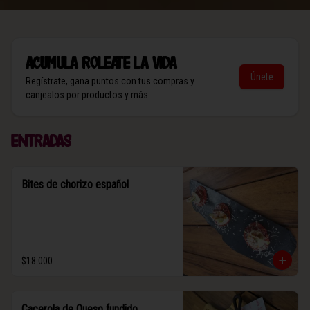
Acumula
Roleate la vida
Únete
Regístrate, gana puntos con tus compras y
canjealos por productos y más
Entradas
Bites de chorizo español
$18.000
Cacerola de Queso fundido