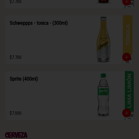
$7.700
Schweppps - tonica - (300ml)
$7.700
Sprite (400ml)
$7.000
Cerveza