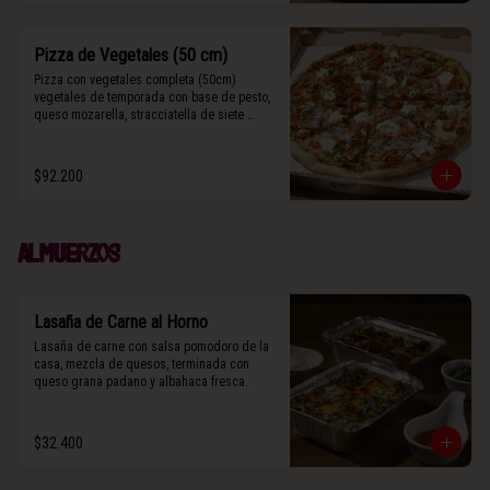
Pizza de Vegetales (50 cm)
Pizza con vegetales completa (50cm) 
vegetales de temporada con base de pesto, 
queso mozarella, stracciatella de siete 
cueros, zucchini, tomates cherry horneados, 
camote asado, cebolla horneada, grana 
padano y albahaca fresca.

$92.200
(Contiene rastros de frutos secos y maní).
Almuerzos
Lasaña de Carne al Horno
Lasaña de carne con salsa pomodoro de la 
casa, mezcla de quesos, terminada con 
queso grana padano y albahaca fresca.
$32.400