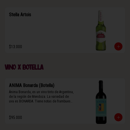
Stella Artois
$13.000
Vino x botella
ANIMA Bonarda (Botella)
Ánima Bonarda, es un vino tinto de Argentina, 
de la región de Mendoza. La variedad de 
uva es BONARDA. Tiene notas de frambuesa 
y violetas (flores). Es frutal y de cuerpo 
medio-ligero, solo el 10% del vino tiene paso 
por barrica por 3 meses.
$95.000