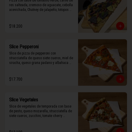
Pizza con base de tomatillo verde, carne de 
res salteada, cremoso de aguacate, cebolla 
acevichada, Chutney de jalapeño, totopos 
morados, Tajín, y limón.
$18.200
Slice Pepperoni
Slice de pizza de pepperoni con 
stracciatella de queso siete cueros, miel de 
siracha, queso grana padano y albahaca 
fresca.
$17.700
Slice Vegetales
Slice de vegetales de temporada con base 
de pesto, queso mozarella, stracciatella de 
siete cueros, zucchini, tomate cherry 
horneado, camote asado, cebolla horneada, 
terminada con grana padano y albahaca 
fresca.
