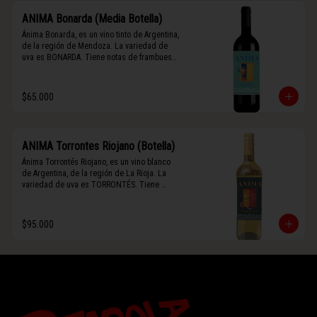
ANIMA Bonarda (Media Botella)
Ánima Bonarda, es un vino tinto de Argentina, 
de la región de Mendoza. La variedad de 
uva es BONARDA. Tiene notas de frambuesa 
y violetas (flores). Es frutal y de cuerpo 
medio-ligero, solo el 10% del vino tiene paso 
por barrica por 3 meses.
$65.000
ANIMA Torrontes Riojano (Botella)
Ánima Torrontés Riojano, es un vino blanco 
de Argentina, de la región de La Rioja. La 
variedad de uva es TORRONTÉS. Tiene 
notas de durazno, flores y un toque cítrico. 
Es fresco, aromático y de cuerpo ligero.
$95.000