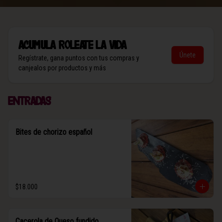
Acumula
Roleate la vida
Únete
Regístrate, gana puntos con tus compras y
canjealos por productos y más
Entradas
Bites de chorizo español
$18.000
Cacerola de Queso fundido