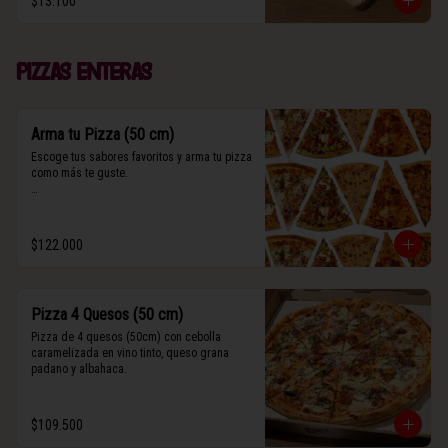
$13.100
(Contiene rastros de frutos secos y maní).
Pizzas enteras
Arma tu Pizza (50 cm)
Escoge tus sabores favoritos y arma tu pizza 
como más te guste.

Algunos slices contienen rastros de frutos 
secos y maní.
$122.000
Pizza 4 Quesos (50 cm)
Pizza de 4 quesos (50cm) con cebolla 
caramelizada en vino tinto, queso grana 
padano y albahaca.
$109.500