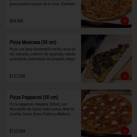
grana padano y pesto de la casa. (Contiene 
rastros de frutos secos y maní).
$94.000
Pizza Mexicana (50 cm)
Pizza con base de tomatillo verde, carne de 
res salteada, cremoso de aguacate, cebolla 
acevichada, mermelada de jalapeño, totopos 
morados, Tajín, y limón.
$127.500
Pizza Pepperoni (50 cm)
Pizza pepperoni completa (50cm), con 
Straciatella de Queso Siete Cueros, Miel de 
siracha, Queso Grana Padano y Abahaca 
fresca.
$122.000