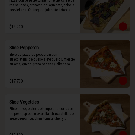
Pizza con base de tomatillo verde, carne de 
res salteada, cremoso de aguacate, cebolla 
acevichada, Chutney de jalapeño, totopos 
morados, Tajín, y limón.
$18.200
Slice Pepperoni
Slice de pizza de pepperoni con 
stracciatella de queso siete cueros, miel de 
siracha, queso grana padano y albahaca 
fresca.
$17.700
Slice Vegetales
Slice de vegetales de temporada con base 
de pesto, queso mozarella, stracciatella de 
siete cueros, zucchini, tomate cherry 
horneado, camote asado, cebolla horneada, 
terminada con grana padano y albahaca 
fresca.
