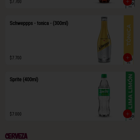
$7.700
Schweppps - tonica - (300ml)
$7.700
Sprite (400ml)
$7.000
Cerveza