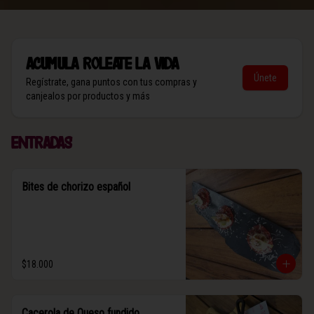
Acumula
Roleate la vida
Únete
Regístrate, gana puntos con tus compras y
canjealos por productos y más
Entradas
Bites de chorizo español
$18.000
Cacerola de Queso fundido