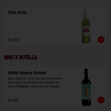
Stella Artois
$13.000
Vino x botella
ANIMA Bonarda (Botella)
Ánima Bonarda, es un vino tinto de Argentina, 
de la región de Mendoza. La variedad de 
uva es BONARDA. Tiene notas de frambuesa 
y violetas (flores). Es frutal y de cuerpo 
medio-ligero, solo el 10% del vino tiene paso 
por barrica por 3 meses.
$95.000