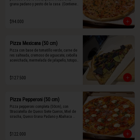
grana padano y pesto de la casa. (Contiene 
rastros de frutos secos y maní).
$94.000
Pizza Mexicana (50 cm)
Pizza con base de tomatillo verde, carne de 
res salteada, cremoso de aguacate, cebolla 
acevichada, mermelada de jalapeño, totopos 
morados, Tajín, y limón.
$127.500
Pizza Pepperoni (50 cm)
Pizza pepperoni completa (50cm), con 
Straciatella de Queso Siete Cueros, Miel de 
siracha, Queso Grana Padano y Abahaca 
fresca.
$122.000