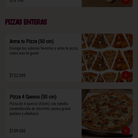
$13.100
(Contiene rastros de frutos secos y maní).
Pizzas enteras
Arma tu Pizza (50 cm)
Escoge tus sabores favoritos y arma tu pizza 
como más te guste.

Algunos slices contienen rastros de frutos 
secos y maní.
$122.000
Pizza 4 Quesos (50 cm)
Pizza de 4 quesos (50cm) con cebolla 
caramelizada en vino tinto, queso grana 
padano y albahaca.
$109.500