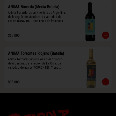
ANIMA Bonarda (Media Botella)
Ánima Bonarda, es un vino tinto de Argentina, 
de la región de Mendoza. La variedad de 
uva es BONARDA. Tiene notas de frambuesa 
y violetas (flores). Es frutal y de cuerpo 
medio-ligero, solo el 10% del vino tiene paso 
por barrica por 3 meses.
$65.000
ANIMA Torrontes Riojano (Botella)
Ánima Torrontés Riojano, es un vino blanco 
de Argentina, de la región de La Rioja. La 
variedad de uva es TORRONTÉS. Tiene 
notas de durazno, flores y un toque cítrico. 
Es fresco, aromático y de cuerpo ligero.
$95.000