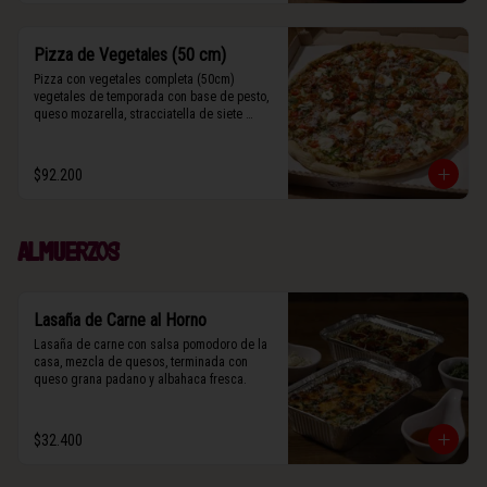
Pizza de Vegetales (50 cm)
Pizza con vegetales completa (50cm) 
vegetales de temporada con base de pesto, 
queso mozarella, stracciatella de siete 
cueros, zucchini, tomates cherry horneados, 
camote asado, cebolla horneada, grana 
padano y albahaca fresca.

$92.200
(Contiene rastros de frutos secos y maní).
Almuerzos
Lasaña de Carne al Horno
Lasaña de carne con salsa pomodoro de la 
casa, mezcla de quesos, terminada con 
queso grana padano y albahaca fresca.
$32.400