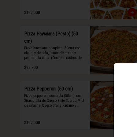
Algunos slices contienen rastros de 
frutos secos y maní.
$122.000
Pizza Hawaiana (Pesto) (50
cm)
Pizza hawaiana completa (50cm) con 
chutney de piña, jamón de cerdo y 
pesto de la casa. (Contiene rastros de 
frutos secos y maní).
$99.800
Pizza Pepperoni (50 cm)
Pizza pepperoni completa (50cm), con 
Straciatella de Queso Siete Cueros, Miel 
de siracha, Queso Grana Padano y 
Abahaca fresca.
$122.000