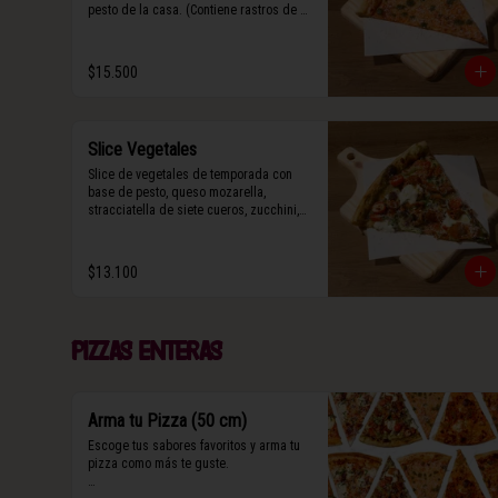
pesto de la casa. (Contiene rastros de 
frutos secos y maní).
$15.500
Slice Vegetales
Slice de vegetales de temporada con 
base de pesto, queso mozarella, 
stracciatella de siete cueros, zucchini, 
tomate cherry horneado, camote asado, 
cebolla horneada, terminada con grana 
padano y albahaca fresca.

$13.100
(Contiene rastros de frutos secos y 
maní).
Pizzas enteras
Arma tu Pizza (50 cm)
Escoge tus sabores favoritos y arma tu 
pizza como más te guste.
