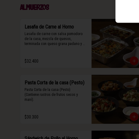
Almuerzos
Lasaña de Carne al Horno
Lasaña de carne con salsa pomodoro 
de la casa, mezcla de quesos, 
terminada con queso grana padano y 
albahaca fresca.
$32.400
Pasta Corta de la casa (Pesto)
Pasta Corta de la casa (Pesto)

(Contiene rastros de frutos secos y 
maní).
$30.300
Sándwich de Pollo al Horno