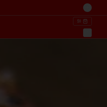
Login
$0