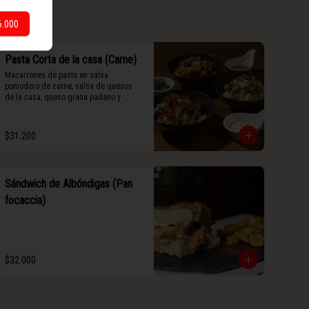
6.000
Pasta Corta de la casa (Carne)
Macarrones de pasta en salsa 
pomodoro de carne, salsa de quesos 
de la casa, queso grana padano y 
albahaca fresca.
$31.200
Sándwich de Albóndigas (Pan
focaccia)
$32.000