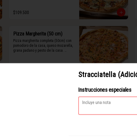
$109.500
Pizza Margherita (50 cm)
Pizza margherita completa (50cm) con 
pomodoro de la casa, queso mozarella, 
grana padano y pesto de la casa. 
(Contiene rastros de frutos secos y 
maní).
$94.000
Stracciatella (Adici
Pizza de Vegetales (50 cm)
Instrucciones especiales
Pizza con vegetales completa (50cm) 
vegetales de temporada con base de 
pesto, queso mozarella, stracciatella de 
siete cueros, zucchini, tomates cherry 
horneados, camote asado, cebolla 
horneada, grana padano y albahaca 
$92.200
fresca.

(Contiene rastros de frutos secos y 