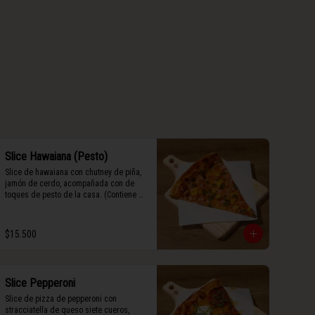
Slice Hawaiana (Pesto)
Slice de hawaiana con chutney de piña, 
jamón de cerdo, acompañada con de 
toques de pesto de la casa. (Contiene 
rastros de frutos secos y maní).
$15.500
Slice Pepperoni
Slice de pizza de pepperoni con 
stracciatella de queso siete cueros, 