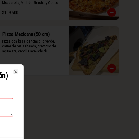
Mozzarella, Miel de Siracha y Queso 
Grana Padano Rayado.
$109.500
Pizza Mexicana (50 cm)
Pizza con base de tomatillo verde, 
carne de res salteada, cremoso de 
aguacate, cebolla acevichada, 
mermelada de jalapeño, totopos 
morados, Tajín, y limón.
$127.500
ón)
Close