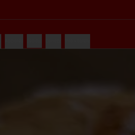
s
Adiciones
Bebidas
Cerveza
Vino x botella