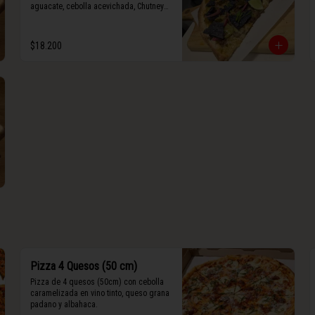
aguacate, cebolla acevichada, Chutney 
de jalapeño, totopos morados, Tajín, y 
limón.
$18.200
Pizza 4 Quesos (50 cm)
Pizza de 4 quesos (50cm) con cebolla 
caramelizada en vino tinto, queso grana 
padano y albahaca.