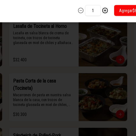
maní).
Agregar
$
Lasaña de Tocineta al Horno
Lasaña en salsa blanca de crema de 
tocineta, con trozos de tocineta 
glaseada en miel de chiles y albahaca 
fresca.
$32.400
Pasta Corta de la casa
(Tocineta)
Macarrones de pasta en nuestra salsa 
blanca de la casa, con trozos de 
tocineta glaseada en miel de chiles, 
grana padano y albahaca fresca.
$30.300
Sándwich de Pulled-Pork