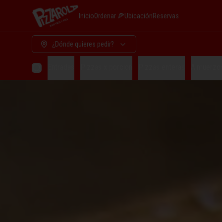
Inicio
Ordenar 🍕
Ubicación
Reservas
¿Dónde quieres pedir?
Entradas
Pizzas x porcion
Pizzas enteras
Almuerzo