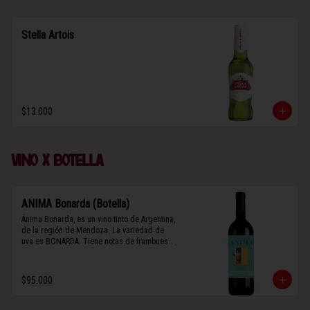
Stella Artois
$13.000
Vino x botella
ANIMA Bonarda (Botella)
Ánima Bonarda, es un vino tinto de Argentina, 
de la región de Mendoza. La variedad de 
uva es BONARDA. Tiene notas de frambuesa 
y violetas (flores). Es frutal y de cuerpo 
medio-ligero, solo el 10% del vino tiene paso 
por barrica por 3 meses.
$95.000