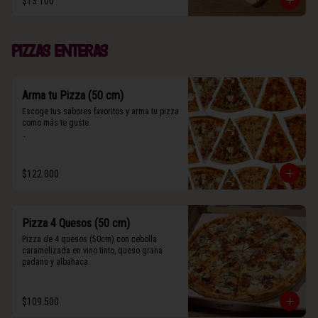
$13.100
(Contiene rastros de frutos secos y maní).
Pizzas enteras
Arma tu Pizza (50 cm)
Escoge tus sabores favoritos y arma tu pizza 
como más te guste.

Algunos slices contienen rastros de frutos 
secos y maní.
$122.000
Pizza 4 Quesos (50 cm)
Pizza de 4 quesos (50cm) con cebolla 
caramelizada en vino tinto, queso grana 
padano y albahaca.
$109.500