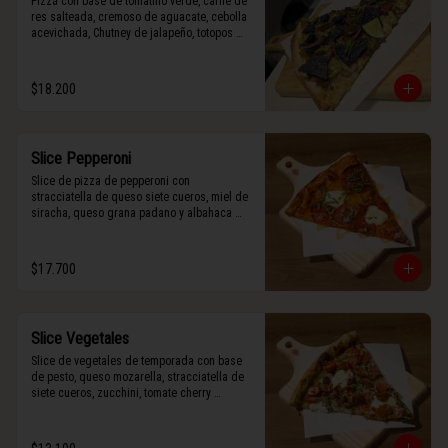
Pizza con base de tomatillo verde, carne de 
res salteada, cremoso de aguacate, cebolla 
acevichada, Chutney de jalapeño, totopos 
morados, Tajín, y limón.
$18.200
Slice Pepperoni
Slice de pizza de pepperoni con 
stracciatella de queso siete cueros, miel de 
siracha, queso grana padano y albahaca 
fresca.
$17.700
Slice Vegetales
Slice de vegetales de temporada con base 
de pesto, queso mozarella, stracciatella de 
siete cueros, zucchini, tomate cherry 
horneado, camote asado, cebolla horneada, 
terminada con grana padano y albahaca 
fresca.
