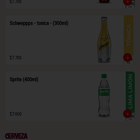
$7.700
Schweppps - tonica - (300ml)
$7.700
Sprite (400ml)
$7.000
Cerveza