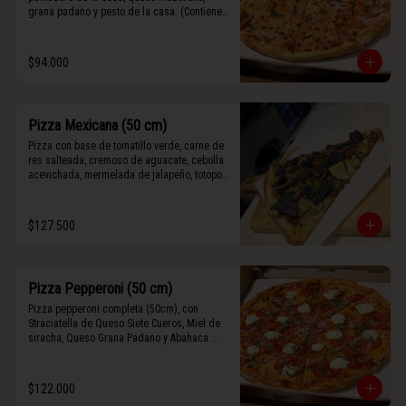
grana padano y pesto de la casa. (Contiene 
rastros de frutos secos y maní).
$94.000
Pizza Mexicana (50 cm)
Pizza con base de tomatillo verde, carne de 
res salteada, cremoso de aguacate, cebolla 
acevichada, mermelada de jalapeño, totopos 
morados, Tajín, y limón.
$127.500
Pizza Pepperoni (50 cm)
Pizza pepperoni completa (50cm), con 
Straciatella de Queso Siete Cueros, Miel de 
siracha, Queso Grana Padano y Abahaca 
fresca.
$122.000