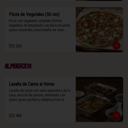
Pizza de Vegetales (50 cm)
Pizza con vegetales completa (50cm) 
vegetales de temporada con base de pesto, 
queso mozarella, stracciatella de siete 
cueros, zucchini, tomates cherry horneados, 
camote asado, cebolla horneada, grana 
padano y albahaca fresca.

$92.200
(Contiene rastros de frutos secos y maní).
Almuerzos
Lasaña de Carne al Horno
Lasaña de carne con salsa pomodoro de la 
casa, mezcla de quesos, terminada con 
queso grana padano y albahaca fresca.
$32.400