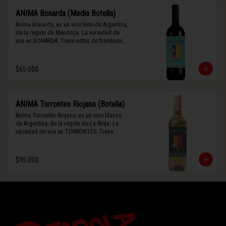
ANIMA Bonarda (Media Botella)
Ánima Bonarda, es un vino tinto de Argentina, 
de la región de Mendoza. La variedad de 
uva es BONARDA. Tiene notas de frambuesa 
y violetas (flores). Es frutal y de cuerpo 
medio-ligero, solo el 10% del vino tiene paso 
por barrica por 3 meses.
$65.000
ANIMA Torrontes Riojano (Botella)
Ánima Torrontés Riojano, es un vino blanco 
de Argentina, de la región de La Rioja. La 
variedad de uva es TORRONTÉS. Tiene 
notas de durazno, flores y un toque cítrico. 
Es fresco, aromático y de cuerpo ligero.
$95.000