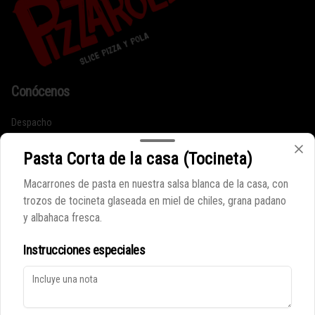
Conócenos
Despacho
Términos y condiciones
Pasta Corta de la casa (Tocineta)
Política de privacidad
Macarrones de pasta en nuestra salsa blanca de la casa, con
Redes sociales
trozos de tocineta glaseada en miel de chiles, grana padano
y albahaca fresca.
Instagram
Instrucciones especiales
Mi cuenta
Pedir
Iniciar sesión