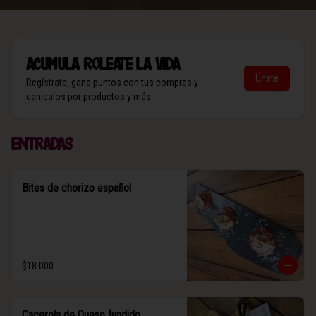
Acumula
Roleate la vida
Únete
Regístrate, gana puntos con tus compras y
canjealos por productos y más
Entradas
Bites de chorizo español
$18.000
Cacerola de Queso fundido