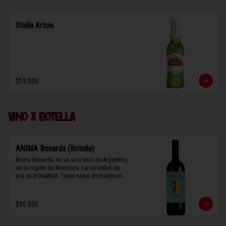
Stella Artois
$13.000
Vino x botella
ANIMA Bonarda (Botella)
Ánima Bonarda, es un vino tinto de Argentina, 
de la región de Mendoza. La variedad de 
uva es BONARDA. Tiene notas de frambuesa 
y violetas (flores). Es frutal y de cuerpo 
medio-ligero, solo el 10% del vino tiene paso 
por barrica por 3 meses.
$95.000