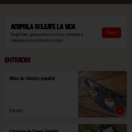
Acumula
Roleate la vida
Únete
Regístrate, gana puntos con tus compras y
canjealos por productos y más
Entradas
Bites de chorizo español
$18.000
Cacerola de Queso fundido