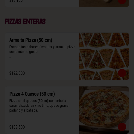
$13.100
(Contiene rastros de frutos secos y maní).
Pizzas enteras
Arma tu Pizza (50 cm)
Escoge tus sabores favoritos y arma tu pizza 
como más te guste.

Algunos slices contienen rastros de frutos 
secos y maní.
$122.000
Pizza 4 Quesos (50 cm)
Pizza de 4 quesos (50cm) con cebolla 
caramelizada en vino tinto, queso grana 
padano y albahaca.
$109.500