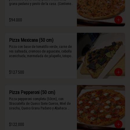
grana padano y pesto de la casa. (Contiene 
rastros de frutos secos y maní).
$94.000
Pizza Mexicana (50 cm)
Pizza con base de tomatillo verde, carne de 
res salteada, cremoso de aguacate, cebolla 
acevichada, mermelada de jalapeño, totopos 
morados, Tajín, y limón.
$127.500
Pizza Pepperoni (50 cm)
Pizza pepperoni completa (50cm), con 
Straciatella de Queso Siete Cueros, Miel de 
siracha, Queso Grana Padano y Abahaca 
fresca.
$122.000