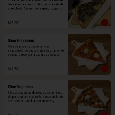
Pizza con base de tomatillo verde, carne de 
res salteada, cremoso de aguacate, cebolla 
acevichada, Chutney de jalapeño, totopos 
morados, Tajín, y limón.
$18.200
Slice Pepperoni
Slice de pizza de pepperoni con 
stracciatella de queso siete cueros, miel de 
siracha, queso grana padano y albahaca 
fresca.
$17.700
Slice Vegetales
Slice de vegetales de temporada con base 
de pesto, queso mozarella, stracciatella de 
siete cueros, zucchini, tomate cherry 
horneado, camote asado, cebolla horneada, 
terminada con grana padano y albahaca 
fresca.
