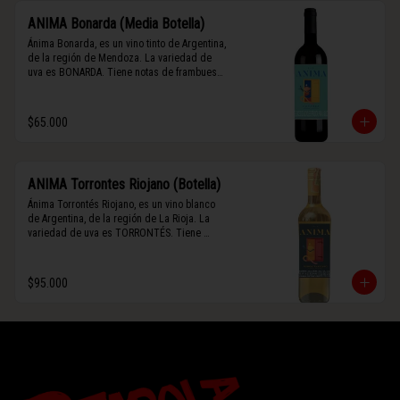
ANIMA Bonarda (Media Botella)
Ánima Bonarda, es un vino tinto de Argentina, 
de la región de Mendoza. La variedad de 
uva es BONARDA. Tiene notas de frambuesa 
y violetas (flores). Es frutal y de cuerpo 
medio-ligero, solo el 10% del vino tiene paso 
por barrica por 3 meses.
$65.000
ANIMA Torrontes Riojano (Botella)
Ánima Torrontés Riojano, es un vino blanco 
de Argentina, de la región de La Rioja. La 
variedad de uva es TORRONTÉS. Tiene 
notas de durazno, flores y un toque cítrico. 
Es fresco, aromático y de cuerpo ligero.
$95.000