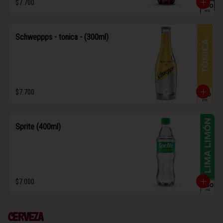
$7.700
Schweppps - tonica - (300ml)
$7.700
Sprite (400ml)
$7.000
Cerveza