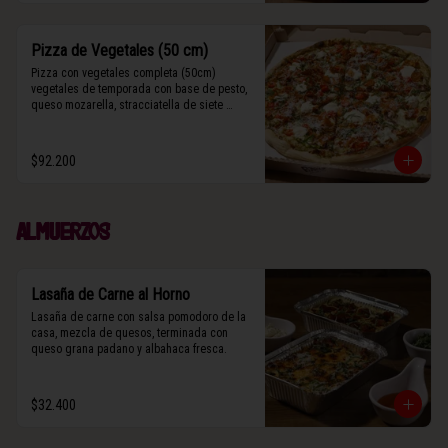
Pizza de Vegetales (50 cm)
Pizza con vegetales completa (50cm) 
vegetales de temporada con base de pesto, 
queso mozarella, stracciatella de siete 
cueros, zucchini, tomates cherry horneados, 
camote asado, cebolla horneada, grana 
padano y albahaca fresca.

$92.200
(Contiene rastros de frutos secos y maní).
Almuerzos
Lasaña de Carne al Horno
Lasaña de carne con salsa pomodoro de la 
casa, mezcla de quesos, terminada con 
queso grana padano y albahaca fresca.
$32.400